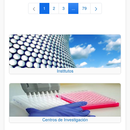
1
2
3
...
79
Página
Página
Página
Páginas intermedias Use TAB 
Página
Institutos
Centros de Investigación