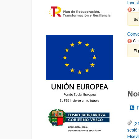
Inves
Sin
Se 
Convo
Sin
El 
Not
(2
sesió
Elsevi