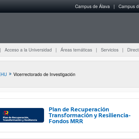
Campus de Álava
Campus de
Acceso a la Universidad
Áreas temáticas
Servicios
Direct
EHU
Vicerrectorado de Investigación
Plan de Recuperación
Transformación y Resiliencia-
Fondos MRR
ar subpáginas