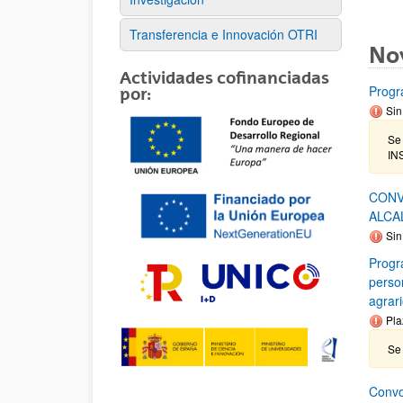
Transferencia e Innovación OTRI
No
Actividades cofinanciadas
Prog
por:
Sin
Se
IN
CONV
ALCA
Sin
Progr
person
agrar
Pla
Se 
Convo