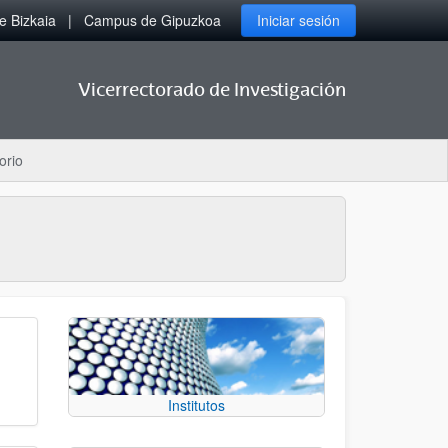
 Bizkaia
Campus de Gipuzkoa
Iniciar sesión
Vicerrectorado de Investigación
orio
Institutos