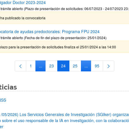
tigador Doctor 2023-2024
 trámite abierto (Plazo de presentación de solicitudes: 06/07/2023 - 24/07/2023 23
ha publicado la convocatoria
catoria de ayudas predoctorales: Programa FPU 2024
 trámite abierto (Fecha de fin del plazo de presentación: 25/01/2024)
plazo para la presentación de solicitudes finaliza el 25/01/2024 a las 14:00
1
...
23
24
25
...
95
Página
Páginas intermedias Use TAB para desplazarse.
Página
Página
Página
Páginas intermedias Us
Página
icias
RSS
1/05/2026) Los Servicios Generales de Investigación (SGIker) organiz
n sobre el uso responsable de la IA en investigación, con la colaboraci
er