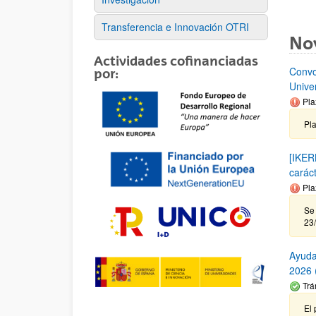
Transferencia e Innovación OTRI
No
Actividades cofinanciadas
Convo
por:
Unive
Pla
Pla
[IKER
carác
Pla
Se 
23
Ayuda
2026 (
Trá
El 