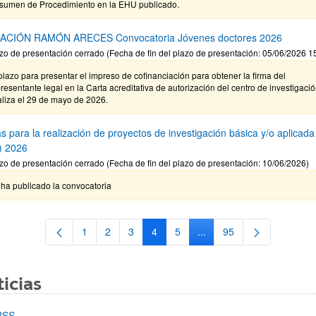
sumen de Procedimiento en la EHU publicado.
ACIÓN RAMÓN ARECES Convocatoria Jóvenes doctores 2026
zo de presentación cerrado (Fecha de fin del plazo de presentación: 05/06/2026 1
plazo para presentar el impreso de cofinanciación para obtener la firma del
resentante legal en la Carta acreditativa de autorización del centro de investigaci
aliza el 29 de mayo de 2026.
s para la realización de proyectos de investigación básica y/o aplicada
) 2026
zo de presentación cerrado (Fecha de fin del plazo de presentación: 10/06/2026)
ha publicado la convocatoria
1
2
3
4
5
...
95
Página
Página
Página
Página
Página
Páginas intermedias Use 
Página
icias
RSS