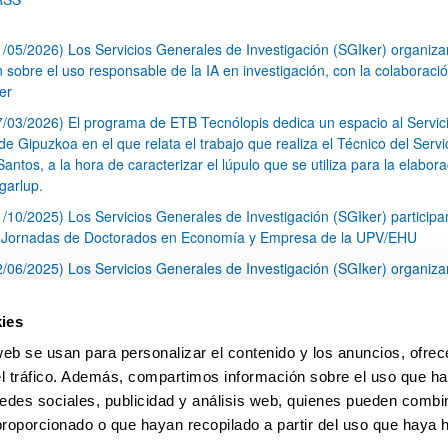
1/05/2026) Los Servicios Generales de Investigación (SGIker) organiz
n sobre el uso responsable de la IA en investigación, con la colaboraci
er
7/03/2026) El programa de ETB Tecnólopis dedica un espacio al Servic
 Gipuzkoa en el que relata el trabajo que realiza el Técnico del Servi
Santos, a la hora de caracterizar el lúpulo que se utiliza para la elabor
garlup.
1/10/2025) Los Servicios Generales de Investigación (SGIker) participa
I Jornadas de Doctorados en Economía y Empresa de la UPV/EHU
2/06/2025) Los Servicios Generales de Investigación (SGIker) organiza
a nº 28 para la discusión de resultados de los ensayos de aptitud de an
tal orgánico y análisis isotópico
ies
3/05/2025) El Servicio de RMN-Gipuzkoa de los SGIker ha llevado a ca
web se usan para personalizar el contenido y los anuncios, ofrec
aracterización química de dos variedades de lúpulo silvestre
el tráfico. Además, compartimos información sobre el uso que ha
1
2
3
...
79
edes sociales, publicidad y análisis web, quienes pueden combin
Página
Página
Página
Páginas intermedias Use TAB 
Página
proporcionado o que hayan recopilado a partir del uso que haya