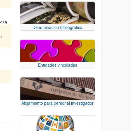
5:00)
Denominación bibliográfica
ón
Entidades vinculadas
TAB para desplazarse.
Alojamiento para personal investigador