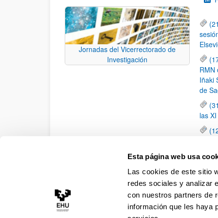
(2
sesió
Elsevi
Jornadas del Vicerrectorado de
(1
Investigación
RMN de
Iñaki 
de Sa
(3
las X
(1
jornad
elemen
Esta página web usa cook
(1
Las cookies de este sitio 
una c
redes sociales y analizar 
con nuestros partners de r
información que les haya 