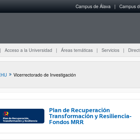
Campus de Álava
Campus de
Acceso a la Universidad
Áreas temáticas
Servicios
Direct
EHU
Vicerrectorado de Investigación
Plan de Recuperación
Transformación y Resiliencia-
Fondos MRR
ar subpáginas