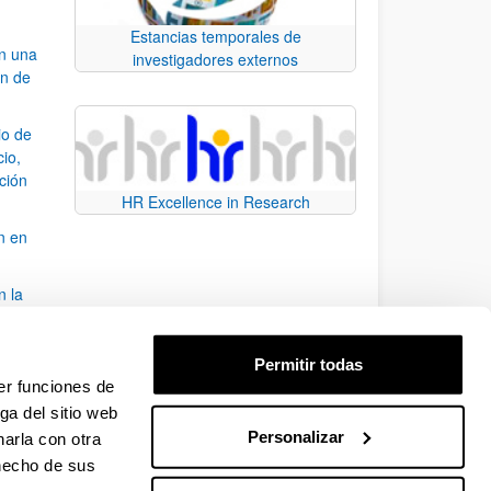
Estancias temporales de
an una
investigadores externos
ón de
io de
cio,
ación
HR Excellence in Research
n en
n la
álisis
Permitir todas
bo
er funciones de
ga del sitio web
Personalizar
arla con otra
para desplazarse.
 hecho de sus