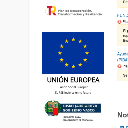
Re
FUND
Pla
El 
rep
fin
Ayuda
(PIBA
Pla
Se 
Not