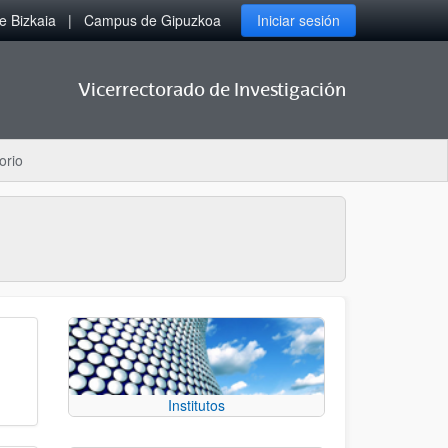
 Bizkaia
Campus de Gipuzkoa
Iniciar sesión
Vicerrectorado de Investigación
orio
Institutos