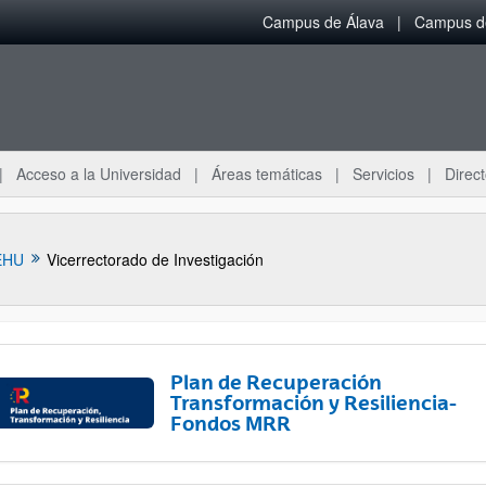
Campus de Álava
Campus de
Acceso a la Universidad
Áreas temáticas
Servicios
Direct
EHU
Vicerrectorado de Investigación
Plan de Recuperación
Transformación y Resiliencia-
Fondos MRR
ar subpáginas