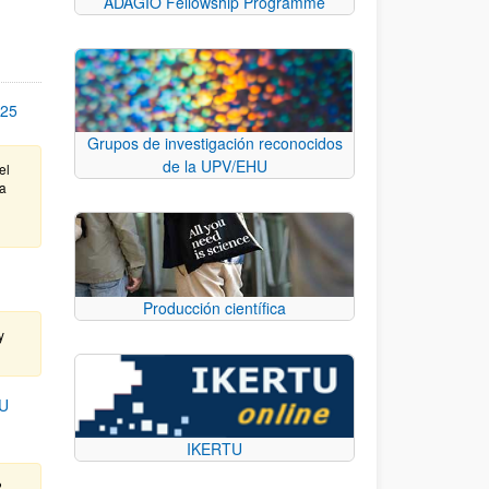
ADAGIO Fellowship Programme
25
Grupos de investigación reconocidos
de la UPV/EHU
el
ta
Producción científica
y
U
IKERTU
.