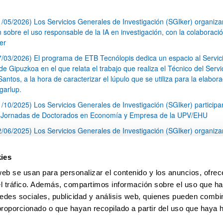
1/05/2026) Los Servicios Generales de Investigación (SGIker) organiz
n sobre el uso responsable de la IA en investigación, con la colaboraci
er
7/03/2026) El programa de ETB Tecnólopis dedica un espacio al Servic
 Gipuzkoa en el que relata el trabajo que realiza el Técnico del Servi
Santos, a la hora de caracterizar el lúpulo que se utiliza para la elabor
garlup.
1/10/2025) Los Servicios Generales de Investigación (SGIker) participa
I Jornadas de Doctorados en Economía y Empresa de la UPV/EHU
2/06/2025) Los Servicios Generales de Investigación (SGIker) organiza
a nº 28 para la discusión de resultados de los ensayos de aptitud de an
tal orgánico y análisis isotópico
ies
3/05/2025) El Servicio de RMN-Gipuzkoa de los SGIker ha llevado a ca
web se usan para personalizar el contenido y los anuncios, ofrec
aracterización química de dos variedades de lúpulo silvestre
el tráfico. Además, compartimos información sobre el uso que ha
1
2
3
...
79
edes sociales, publicidad y análisis web, quienes pueden combin
Página
Página
Página
Páginas intermedias Use TAB 
Página
proporcionado o que hayan recopilado a partir del uso que haya