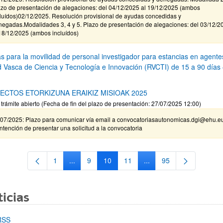
azo de presentación de alegaciones: del 04/12/2025 al 19/12/2025 (ambos
cluídos)02/12/2025. Resolución provisional de ayudas concedidas y
negadas.Modalidades 3, 4 y 5. Plazo de presentación de alegaciones: del 03/12/2
18/12/2025 (ambos incluídos)
s para la movilidad de personal investigador para estancias en agente
d Vasca de Ciencia y Tecnología e Innovación (RVCTI) de 15 a 90 días
ECTOS ETORKIZUNA ERAIKIZ MISIOAK 2025
 trámite abierto (Fecha de fin del plazo de presentación: 27/07/2025 12:00)
/07/2025: Plazo para comunicar vía email a convocatoriasautonomicas.dgi@ehu.e
intención de presentar una solicitud a la convocatoria
1
...
9
10
11
...
95
Página
Páginas intermedias Use TAB para desplazarse
Página
Página
Página
Páginas intermedias Us
Página
icias
RSS