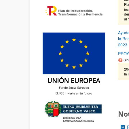
Pl
in
de
al 
Ayuda
la Re
2023
PROY
Sin
20
la 
Not