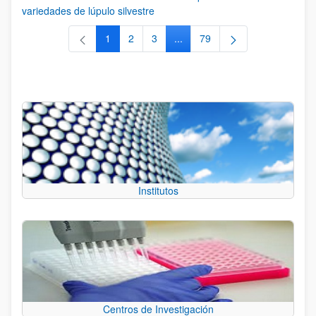
variedades de lúpulo silvestre
1
2
3
...
79
Página
Página
Página
Páginas intermedias Use TAB 
Página
Institutos
Centros de Investigación