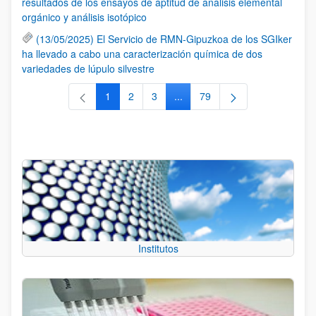
resultados de los ensayos de aptitud de análisis elemental
orgánico y análisis isotópico
(13/05/2025) El Servicio de RMN-Gipuzkoa de los SGIker
ha llevado a cabo una caracterización química de dos
variedades de lúpulo silvestre
1
2
3
...
79
Página
Página
Página
Páginas intermedias Use TAB 
Página
Institutos