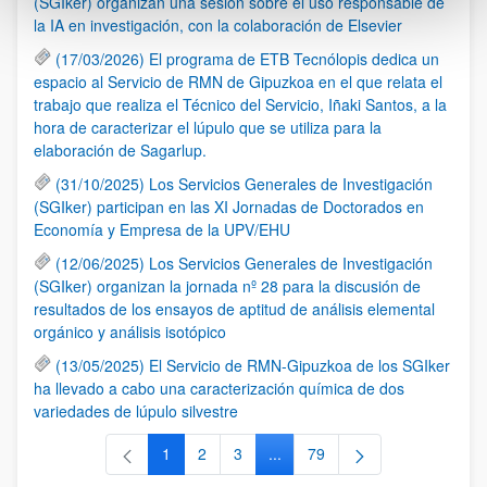
(SGIker) organizan una sesión sobre el uso responsable de
la IA en investigación, con la colaboración de Elsevier
(17/03/2026) El programa de ETB Tecnólopis dedica un
espacio al Servicio de RMN de Gipuzkoa en el que relata el
trabajo que realiza el Técnico del Servicio, Iñaki Santos, a la
hora de caracterizar el lúpulo que se utiliza para la
elaboración de Sagarlup.
(31/10/2025) Los Servicios Generales de Investigación
(SGIker) participan en las XI Jornadas de Doctorados en
Economía y Empresa de la UPV/EHU
(12/06/2025) Los Servicios Generales de Investigación
(SGIker) organizan la jornada nº 28 para la discusión de
resultados de los ensayos de aptitud de análisis elemental
orgánico y análisis isotópico
(13/05/2025) El Servicio de RMN-Gipuzkoa de los SGIker
ha llevado a cabo una caracterización química de dos
variedades de lúpulo silvestre
1
2
3
...
79
Página
Página
Página
Páginas intermedias Use TAB 
Página