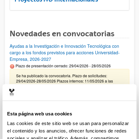
Novedades en convocatorias
Ayudas a la Investigación e Innovación Tecnológica con
cargo a los fondos previstos para acciones Universidad-
Empresa, 2026-2027
Plazo de presentación cerrado: 29/04/2026 - 28/05/2026
Se ha publicado la convocatoria. Plazo de solicitudes:
29/04/2026-28/05/2026 Plazos internos: 11/05/2026 a las
12:00 y 21/05/2026 a las 12:00. (ver resumen).
CONVOCATORIA INCENTIVACIÓN PARA LA
INCORPORACIÓN DE TALENTO CONSOLIDADO
"PROGRAMA ATRAE 2026"
Esta página web usa cookies
Plazo de presentación cerrado: 23/04/2026 - 04/06/2026
Las cookies de este sitio web se usan para personalizar
Envío de la Expresión de Interés. Plazo interno 25 de mayo de
el contenido y los anuncios, ofrecer funciones de redes
2026. Envío resto de documentación necesaria. Plazo interno
sociales y analizar el tráfico. Además, compartimos