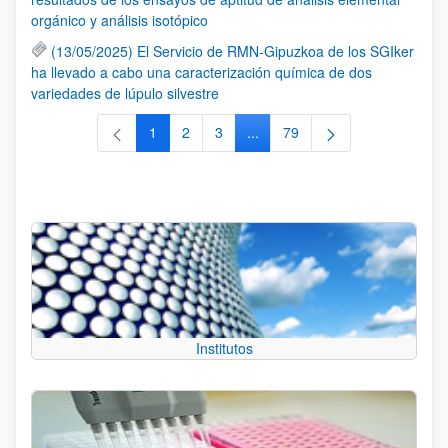
orgánico y análisis isotópico
(13/05/2025) El Servicio de RMN-Gipuzkoa de los SGIker
ha llevado a cabo una caracterización química de dos
variedades de lúpulo silvestre
1
2
3
...
79
Página
Página
Página
Páginas intermedias Use TAB 
Página
Institutos