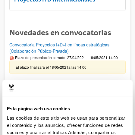
Novedades en convocatorias
Convocatoria Proyectos I+D+I en líneas estratégicas
(Colaboración Público-Privada)
Plazo de presentación cerrado: 27/04/2021 - 18/05/2021 14:00
El plazo finalizará el 18/05/2021a las 14:00
PIFG20/23:” Algoritmos de Cancelación en Sistemas In-
Band Full Duplex basados en NOMA”
Plazo de presentación cerrado: 25/02/2021 - 17/03/2021
Se ha publicado la propuesta de adjudicación
Esta página web usa cookies
PIFG20/22: ”Electrónica de Potencia"
Las cookies de este sitio web se usan para personalizar
Plazo de presentación cerrado: 11/02/2021 - 03/03/2021
el contenido y los anuncios, ofrecer funciones de redes
sociales y analizar el tráfico. Además, compartimos
Se ha publicado la propuesta de adjudicación