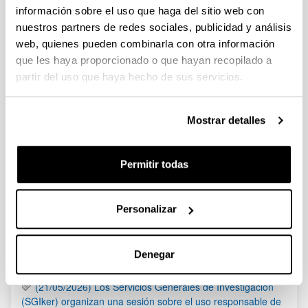
información sobre el uso que haga del sitio web con
nuestros partners de redes sociales, publicidad y análisis
PIFG20/21: ”Ciencia de Materiales”
web, quienes pueden combinarla con otra información
Plazo de presentación cerrado: 03/02/2021 - 23/02/2021
que les haya proporcionado o que hayan recopilado a
Se ha publicado la propuesta de adjudicación
partir del uso que haya hecho de sus servicios.
Convocatoria de expresiones de interés para la financiación
extraordinaria de proyectos de investigación sobre SARS-
Mostrar detalles
COV-2 y la enfermedad CoVid-19
Sin trámite abierto
Permitir todas
1
...
83
84
85
...
95
Página
Páginas intermedias Use TAB para desplazarse.
Página
Página
Página
Páginas intermedias Us
Página
Personalizar
Noticias
RSS
Denegar
(21/05/2026) Los Servicios Generales de Investigación
(SGIker) organizan una sesión sobre el uso responsable de