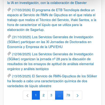
la IA en investigación, con la colaboración de Elsevier
(17/03/2026) El programa de ETB Tecnólopis dedica un
espacio al Servicio de RMN de Gipuzkoa en el que relata el
trabajo que realiza el Técnico del Servicio, Iñaki Santos, a la
hora de caracterizar el lúpulo que se utiliza para la
elaboración de Sagarlup.
(31/10/2025) Los Servicios Generales de Investigación
(SGIker) participan en las XI Jornadas de Doctorados en
Economía y Empresa de la UPV/EHU
(12/06/2025) Los Servicios Generales de Investigación
(SGIker) organizan la jornada nº 28 para la discusión de
resultados de los ensayos de aptitud de análisis elemental
orgánico y análisis isotópico
(13/05/2025) El Servicio de RMN-Gipuzkoa de los SGIker
ha llevado a cabo una caracterización química de dos
variedades de lúpulo silvestre
1
2
3
...
79
Página
Página
Página
Páginas intermedias Use TAB 
Página