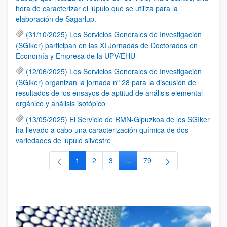
hora de caracterizar el lúpulo que se utiliza para la
elaboración de Sagarlup.
(31/10/2025) Los Servicios Generales de Investigación
(SGIker) participan en las XI Jornadas de Doctorados en
Economía y Empresa de la UPV/EHU
(12/06/2025) Los Servicios Generales de Investigación
(SGIker) organizan la jornada nº 28 para la discusión de
resultados de los ensayos de aptitud de análisis elemental
orgánico y análisis isotópico
(13/05/2025) El Servicio de RMN-Gipuzkoa de los SGIker
ha llevado a cabo una caracterización química de dos
variedades de lúpulo silvestre
1
2
3
...
79
Página
Página
Página
Páginas intermedias Use TAB 
Página