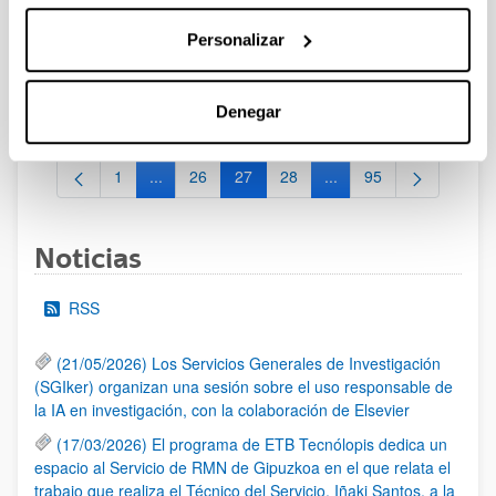
2024
Personalizar
Los/las interesados/as de la UPV/EHU dispondrán de plazo
hasta el 3 de junio de 2024 para comunicar su intención de
participar en la convocatoria en la dirección e-mail
convocatoriasestatales.dgi@ehu.eus
Denegar
1
...
26
27
28
...
95
Página
Páginas intermedias Use TAB para desplazarse.
Página
Página
Página
Páginas intermedias Us
Página
Noticias
RSS
(21/05/2026) Los Servicios Generales de Investigación
(SGIker) organizan una sesión sobre el uso responsable de
la IA en investigación, con la colaboración de Elsevier
(17/03/2026) El programa de ETB Tecnólopis dedica un
espacio al Servicio de RMN de Gipuzkoa en el que relata el
trabajo que realiza el Técnico del Servicio, Iñaki Santos, a la