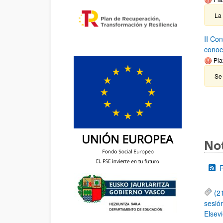
La
II Co
conoc
Pla
Se 
Not
(2
sesió
Elsevi