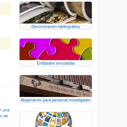
Denominación bibliográfica
Entidades vinculadas
e TAB para desplazarse.
Alojamiento para personal investigador
an una
ón de