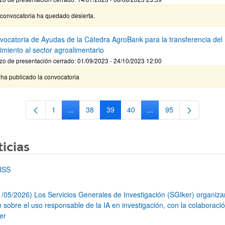
 convocatoria ha quedado desierta.
nvocatoria de Ayudas de la Cátedra AgroBank para la transferencia del
imiento al sector agroalimentario
zo de presentación cerrado: 01/09/2023 - 24/10/2023 12:00
ha publicado la convocatoria
1
...
38
39
40
...
95
Página
Páginas intermedias Use TAB para desplazarse.
Página
Página
Página
Páginas intermedias Us
Página
icias
RSS
1/05/2026) Los Servicios Generales de Investigación (SGIker) organiz
n sobre el uso responsable de la IA en investigación, con la colaboraci
er