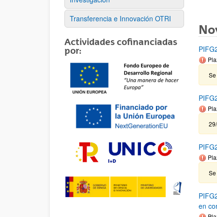
Transferencia e Innovación OTRI
No
Actividades cofinanciadas
PIFG2
por:
Pla
Se
PIFG23
Pla
29
PIFG2
Pla
Se 
PIFG2
en co
Pla