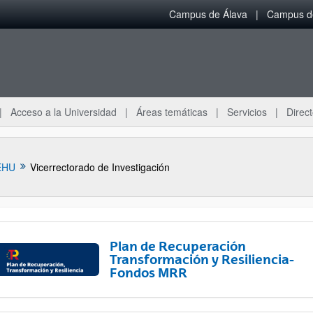
Campus de Álava
Campus de
Acceso a la Universidad
Áreas temáticas
Servicios
Direct
EHU
Vicerrectorado de Investigación
Plan de Recuperación
Transformación y Resiliencia-
Fondos MRR
ar subpáginas