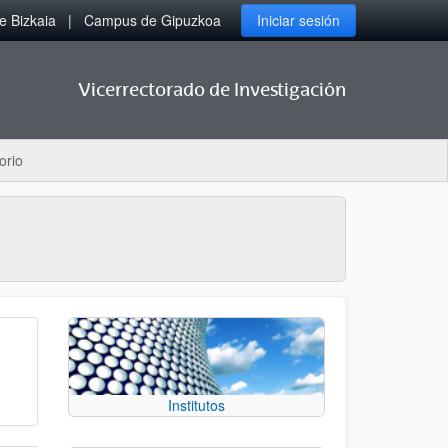
 Bizkaia
Campus de Gipuzkoa
Iniciar sesión
Vicerrectorado de Investigación
orio
Institutos