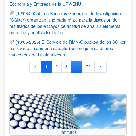
Economía y Empresa de la UPV/EHU
(12/06/2025) Los Servicios Generales de Investigación
(SGIker) organizan la jornada nº 28 para la discusión de
resultados de los ensayos de aptitud de análisis elemental
orgánico y análisis isotópico
(13/05/2025) El Servicio de RMN-Gipuzkoa de los SGIker
ha llevado a cabo una caracterización química de dos
variedades de lúpulo silvestre
1
2
3
...
79
Página
Página
Página
Páginas intermedias Use TAB 
Página
Institutos