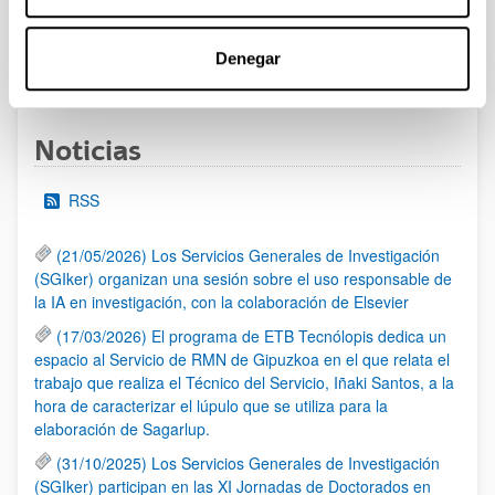
Denegar
1
...
17
18
19
...
95
Página
Páginas intermedias Use TAB para desplazarse.
Página
Página
Página
Páginas intermedias Us
Página
Noticias
RSS
(21/05/2026) Los Servicios Generales de Investigación
(SGIker) organizan una sesión sobre el uso responsable de
la IA en investigación, con la colaboración de Elsevier
(17/03/2026) El programa de ETB Tecnólopis dedica un
espacio al Servicio de RMN de Gipuzkoa en el que relata el
trabajo que realiza el Técnico del Servicio, Iñaki Santos, a la
hora de caracterizar el lúpulo que se utiliza para la
elaboración de Sagarlup.
(31/10/2025) Los Servicios Generales de Investigación
(SGIker) participan en las XI Jornadas de Doctorados en