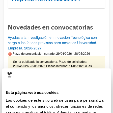
Novedades en convocatorias
Ayudas a la Investigación e Innovación Tecnológica con
cargo a los fondos previstos para acciones Universidad-
Empresa, 2026-2027
Plazo de presentación cerrado: 29/04/2026 - 28/05/2026
Se ha publicado la convocatoria. Plazo de solicitudes:
29/04/2026-28/05/2026 Plazos internos: 11/05/2026 a las
12:00 y 21/05/2026 a las 12:00. (ver resumen).
CONVOCATORIA INCENTIVACIÓN PARA LA
INCORPORACIÓN DE TALENTO CONSOLIDADO
"PROGRAMA ATRAE 2026"
Esta página web usa cookies
Plazo de presentación cerrado: 23/04/2026 - 04/06/2026
Las cookies de este sitio web se usan para personalizar
Envío de la Expresión de Interés. Plazo interno 25 de mayo de
el contenido y los anuncios, ofrecer funciones de redes
2026. Envío resto de documentación necesaria. Plazo interno
sociales y analizar el tráfico. Además, compartimos