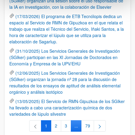
(SGIker) organizan una sesión sobre el uso responsable de
la IA en investigación, con la colaboración de Elsevier
(17/03/2026) El programa de ETB Tecnólopis dedica un
espacio al Servicio de RMN de Gipuzkoa en el que relata el
trabajo que realiza el Técnico del Servicio, Iñaki Santos, a la
hora de caracterizar el lúpulo que se utiliza para la
elaboración de Sagarlup.
(31/10/2025) Los Servicios Generales de Investigación
(SGIker) participan en las XI Jornadas de Doctorados en
Economía y Empresa de la UPV/EHU
(12/06/2025) Los Servicios Generales de Investigación
(SGIker) organizan la jornada nº 28 para la discusión de
resultados de los ensayos de aptitud de análisis elemental
orgánico y análisis isotópico
(13/05/2025) El Servicio de RMN-Gipuzkoa de los SGIker
ha llevado a cabo una caracterización química de dos
variedades de lúpulo silvestre
1
2
3
...
79
Página
Página
Página
Páginas intermedias Use TAB 
Página