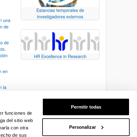
Estancias temporales de
investigadores externos
an una
ón de
io de
cio,
ación
HR Excellence in Research
n en
n la
álisis
Permitir todas
bo
er funciones de
ga del sitio web
Personalizar
arla con otra
para desplazarse.
 hecho de sus