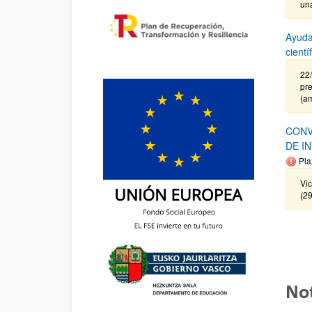
un
Ayuda
cient
22
pre
(a
CONV
DE I
Pla
Vi
(2
Not