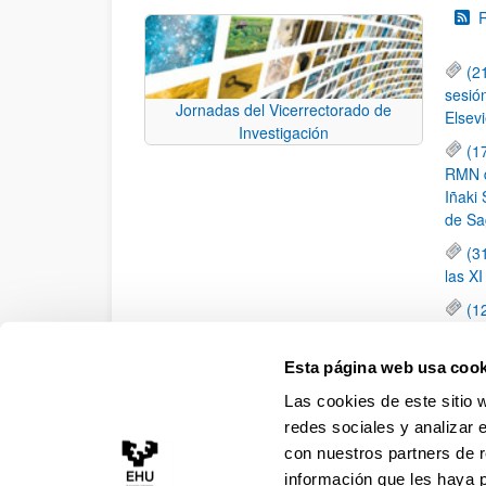
(2
sesió
Jornadas del Vicerrectorado de
Elsevi
Investigación
(1
RMN de
Iñaki 
de Sa
(3
las X
(1
jornad
elemen
Esta página web usa cook
(1
Las cookies de este sitio 
una c
redes sociales y analizar 
con nuestros partners de r
información que les haya 