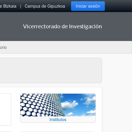
 Bizkaia
Campus de Gipuzkoa
Iniciar sesión
Vicerrectorado de Investigación
orio
Institutos