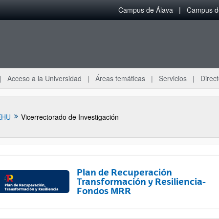
Campus de Álava
Campus de
Acceso a la Universidad
Áreas temáticas
Servicios
Direct
EHU
Vicerrectorado de Investigación
Plan de Recuperación
Transformación y Resiliencia-
Fondos MRR
ar subpáginas