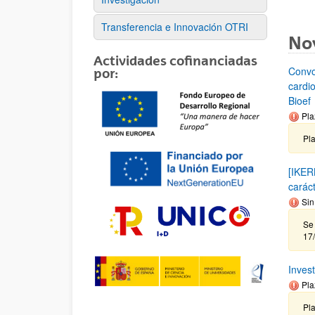
Transferencia e Innovación OTRI
No
Actividades cofinanciadas
Convo
por:
cardi
Bioef
Pla
Pl
[IKER
carác
Sin
Se 
17
Inves
Pla
Pla