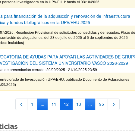
a persona investigadora en la UPV/EHU: hasta el 03/10/2025
s para financiación de la adquisición y renovación de infraestructura
ífica y fondos bibliográficos en la UPV/EHU 2025
/07/2025. Resolución Provisional de solicitudes concedidas y denegadas. Plazo d
sentación de alegaciones: del 23 de julio de 2025 al 5 de septiembre de 2025
mbos incluídos)
OCATORIA DE AYUDAS PARA APOYAR LAS ACTIVIDADES DE GRUP
NVESTIGACIÓN DEL SISTEMA UNIVERSITARIO VASCO 2026-2029
zo de presentación cerrado: 20/09/2025 - 21/10/2025 23:59
cerrectorado de Investigación UPV/EHU: publicado Documento de Aclaraciones
9/09/2025)
1
...
11
12
13
...
95
Página
Páginas intermedias Use TAB para desplazarse.
Página
Página
Página
Páginas intermedias Us
Página
icias