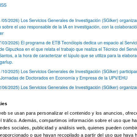
RSS
1/05/2026) Los Servicios Generales de Investigación (SGIker) organiz
n sobre el uso responsable de la IA en investigación, con la colaboraci
er
7/03/2026) El programa de ETB Tecnólopis dedica un espacio al Servic
 Gipuzkoa en el que relata el trabajo que realiza el Técnico del Servi
Santos, a la hora de caracterizar el lúpulo que se utiliza para la elabor
garlup.
1/10/2025) Los Servicios Generales de Investigación (SGIker) participa
I Jornadas de Doctorados en Economía y Empresa de la UPV/EHU
2/06/2025) Los Servicios Generales de Investigación (SGIker) organiza
a nº 28 para la discusión de resultados de los ensayos de aptitud de an
tal orgánico y análisis isotópico
ies
3/05/2025) El Servicio de RMN-Gipuzkoa de los SGIker ha llevado a ca
web se usan para personalizar el contenido y los anuncios, ofrec
aracterización química de dos variedades de lúpulo silvestre
el tráfico. Además, compartimos información sobre el uso que ha
1
2
3
...
79
edes sociales, publicidad y análisis web, quienes pueden combin
Página
Página
Página
Páginas intermedias Use TAB 
Página
proporcionado o que hayan recopilado a partir del uso que haya