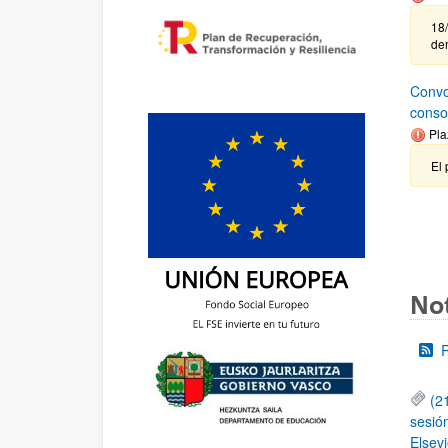
18/
de
Convo
conso
Pla
El 
Not
(2
sesió
Elsevi