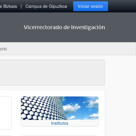
 Bizkaia
Campus de Gipuzkoa
Iniciar sesión
Vicerrectorado de Investigación
orio
Institutos