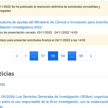
11/2022 Se ha publicado la resolución definitiva de solicitudes concedidas y
negadas
catoria de ayudas del Ministerio de Ciencia e Innovación para incentiva
lidación investigadora 2022
zo de presentación cerrado: 03/11/2022 - 24/11/2022 14:00
plazo para presentar solicitudes finaliza el 24/11/2022 a las 14:00
1
...
57
58
59
...
95
Página
Páginas intermedias Use TAB para desplazarse.
Página
Página
Página
Páginas intermedias Us
Página
icias
RSS
1/05/2026) Los Servicios Generales de Investigación (SGIker) organiz
n sobre el uso responsable de la IA en investigación, con la colaboraci
er