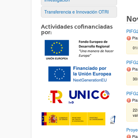
Transferencia e Innovación OTRI
No
Actividades cofinanciadas
PIFG2
por:
Pla
01/
PIFG2
Pla
30/
PIFG2
Pla
22/
va
Proye
Pla