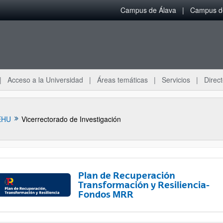
Campus de Álava
Campus de
Acceso a la Universidad
Áreas temáticas
Servicios
Direct
EHU
Vicerrectorado de Investigación
Plan de Recuperación
Transformación y Resiliencia-
Fondos MRR
ar subpáginas