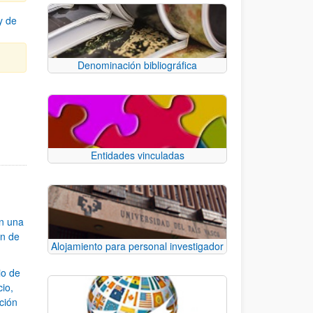
y de
Denominación bibliográfica
Entidades vinculadas
an una
ón de
Alojamiento para personal investigador
io de
cio,
ación