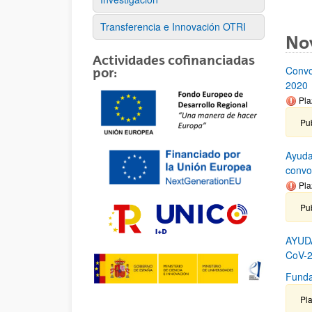
Transferencia e Innovación OTRI
No
Actividades cofinanciadas
Convo
por:
2020
Pla
Pub
Ayuda
convo
Pla
Pu
AYUD
CoV-2
Funda
Pla