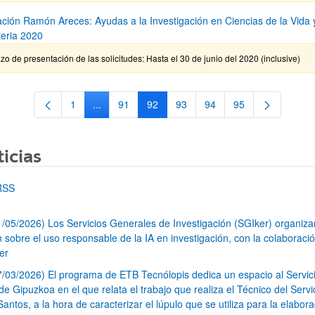
ción Ramón Areces: Ayudas a la Investigación en Ciencias de la Vida 
teria 2020
zo de presentación de las solicitudes: Hasta el 30 de junio del 2020 (inclusive)
1
...
91
92
93
94
95
Página
Páginas intermedias Use TAB para desplazarse.
Página
Página
Página
Página
Página
icias
RSS
1/05/2026) Los Servicios Generales de Investigación (SGIker) organiz
n sobre el uso responsable de la IA en investigación, con la colaboraci
er
7/03/2026) El programa de ETB Tecnólopis dedica un espacio al Servic
 Gipuzkoa en el que relata el trabajo que realiza el Técnico del Servi
Santos, a la hora de caracterizar el lúpulo que se utiliza para la elabor