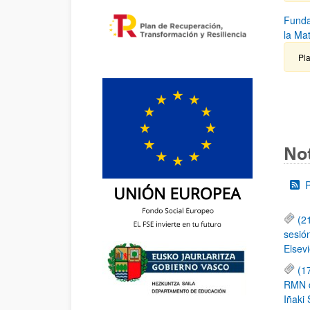
Funda
la Ma
Pla
Not
(2
sesió
Elsevi
(1
RMN de
Iñaki 