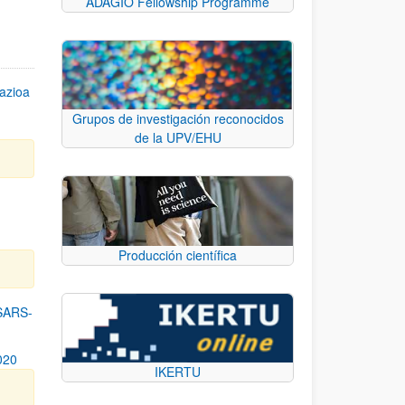
ADAGIO Fellowship Programme
azioa
Grupos de investigación reconocidos
de la UPV/EHU
n
Producción científica
SARS-
020
IKERTU