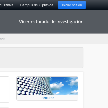
 Bizkaia
Campus de Gipuzkoa
Iniciar sesión
Vicerrectorado de Investigación
orio
Institutos