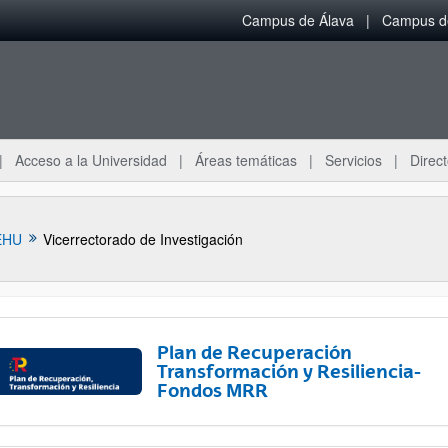
Campus de Álava
Campus de
Acceso a la Universidad
Áreas temáticas
Servicios
Direct
EHU
Vicerrectorado de Investigación
Plan de Recuperación
Transformación y Resiliencia-
Fondos MRR
ar subpáginas