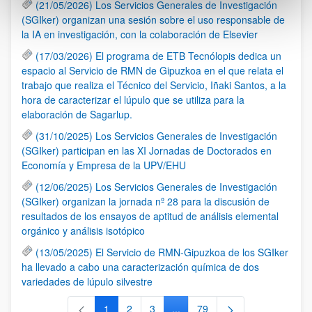
(21/05/2026) Los Servicios Generales de Investigación
(SGIker) organizan una sesión sobre el uso responsable de
la IA en investigación, con la colaboración de Elsevier
(17/03/2026) El programa de ETB Tecnólopis dedica un
espacio al Servicio de RMN de Gipuzkoa en el que relata el
trabajo que realiza el Técnico del Servicio, Iñaki Santos, a la
hora de caracterizar el lúpulo que se utiliza para la
elaboración de Sagarlup.
(31/10/2025) Los Servicios Generales de Investigación
(SGIker) participan en las XI Jornadas de Doctorados en
Economía y Empresa de la UPV/EHU
(12/06/2025) Los Servicios Generales de Investigación
(SGIker) organizan la jornada nº 28 para la discusión de
resultados de los ensayos de aptitud de análisis elemental
orgánico y análisis isotópico
(13/05/2025) El Servicio de RMN-Gipuzkoa de los SGIker
ha llevado a cabo una caracterización química de dos
variedades de lúpulo silvestre
1
2
3
...
79