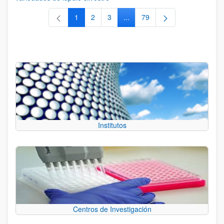
1
2
3
...
79
Página
Página
Página
Páginas intermedias Use TAB 
Página
Institutos
Centros de Investigación