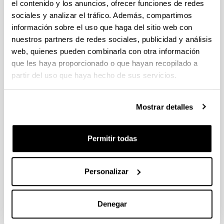
el contenido y los anuncios, ofrecer funciones de redes
Plazo de presentación cerrado: 27/05/2019 - 11/07/2019 00:00
sociales y analizar el tráfico. Además, compartimos
Nueva concesión - Modalidad I y II (11/02/2020)
información sobre el uso que haga del sitio web con
nuestros partners de redes sociales, publicidad y análisis
Convocatoria de contratación para la especialización de
web, quienes pueden combinarla con otra información
personal investigador doctor en la UPV/EHU 2019
que les haya proporcionado o que hayan recopilado a
Nueva concesión (10/02/2020)
partir del uso que haya hecho de sus servicios.
Becas "la Caixa" para estudios de doctorado en
universidades españolas 2020
Mostrar detalles
El plazo finaliza el 26 de febrero de 2020 a las 14:00 horas
(hora peninsular).
Permitir todas
1
...
92
93
94
95
Página
Páginas intermedias Use TAB para desplazar
Página
Página
Página
Página
Personalizar
Noticias
Denegar
RSS