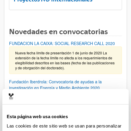
Novedades en convocatorias
FUNDACION LA CAIXA: SOCIAL RESEARCH CALL 2020
Nueva fecha límite de presentación 1 de junio de 2020 La
extensión de la fecha límite no afecta a los requerimientos de
elegibilidad descritos en las bases (fecha de las publicaciones
y de otorgación del doctorado).
Fundación Iberdrola: Convocatoria de ayudas a la
investigación en Energía y Medio Ambiente 2020
“Las personas IP que quieran presentar una solicitud deberán
comunicarlo a convocatorias.dgi@ehu.eus a la mayor
brevedad”.
Esta página web usa cookies
Contratación para la formación de personal investigador en
Las cookies de este sitio web se usan para personalizar
la UPV/EHU 2019