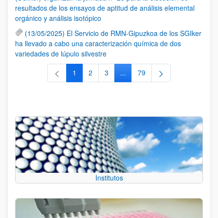
resultados de los ensayos de aptitud de análisis elemental
orgánico y análisis isotópico
(13/05/2025) El Servicio de RMN-Gipuzkoa de los SGIker
ha llevado a cabo una caracterización química de dos
variedades de lúpulo silvestre
1
2
3
...
79
Página
Página
Página
Páginas intermedias Use TAB 
Página
Institutos