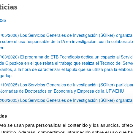
icias
RSS
1/05/2026) Los Servicios Generales de Investigación (SGIker) organiz
n sobre el uso responsable de la IA en investigación, con la colaboraci
er
7/03/2026) El programa de ETB Tecnólopis dedica un espacio al Servic
 Gipuzkoa en el que relata el trabajo que realiza el Técnico del Servi
Santos, a la hora de caracterizar el lúpulo que se utiliza para la elabor
garlup.
1/10/2025) Los Servicios Generales de Investigación (SGIker) participa
I Jornadas de Doctorados en Economía y Empresa de la UPV/EHU
2/06/2025) Los Servicios Generales de Investigación (SGIker) organiza
a nº 28 para la discusión de resultados de los ensayos de aptitud de an
tal orgánico y análisis isotópico
ies
3/05/2025) El Servicio de RMN-Gipuzkoa de los SGIker ha llevado a ca
web se usan para personalizar el contenido y los anuncios, ofrec
aracterización química de dos variedades de lúpulo silvestre
el tráfico. Además, compartimos información sobre el uso que ha