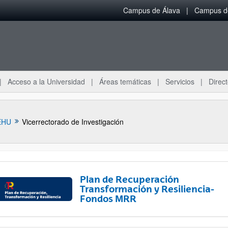
Campus de Álava
Campus de
Acceso a la Universidad
Áreas temáticas
Servicios
Direct
EHU
Vicerrectorado de Investigación
Plan de Recuperación
Transformación y Resiliencia-
Fondos MRR
ar subpáginas