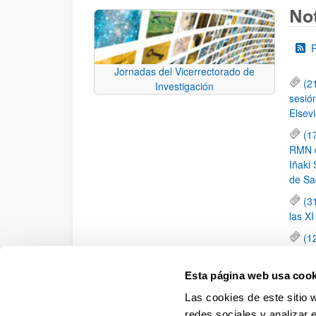
Not
Jornadas del Vicerrectorado de
(2
Investigación
sesió
Elsevi
(1
RMN de
Iñaki 
de Sa
(3
las X
(1
jornad
elemen
Esta página web usa cook
(1
Las cookies de este sitio 
una c
redes sociales y analizar 