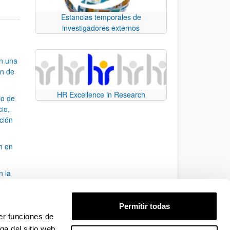
Estancias temporales de
investigadores externos
an una
ón de
HR Excellence in Research
io de
cio,
ación
n en
n la
álisis
Permitir todas
bo
er funciones de
ga del sitio web