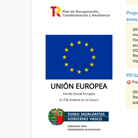
Progr
áreas
29/
muj
Fec
ac
202
Rep
imp
PIFG2
Pla
29
Re
pub