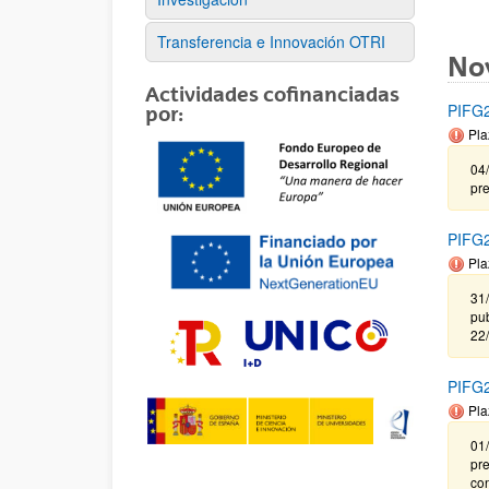
Transferencia e Innovación OTRI
No
Actividades cofinanciadas
PIFG2
por:
Pla
04/
pr
PIFG2
Pla
31
pub
22
PIFG2
Pla
01/
pr
co