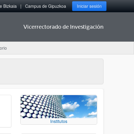
 Bizkaia
Campus de Gipuzkoa
Iniciar sesión
Vicerrectorado de Investigación
orio
Institutos