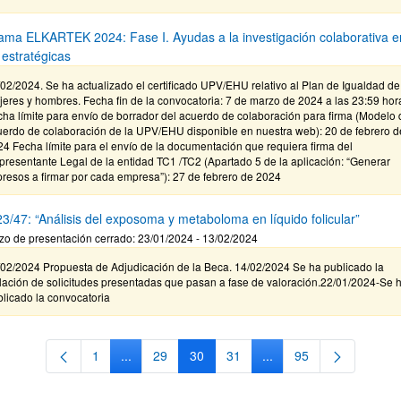
ama ELKARTEK 2024: Fase I. Ayudas a la investigación colaborativa e
 estratégicas
02/2024. Se ha actualizado el certificado UPV/EHU relativo al Plan de Igualdad de
eres y hombres. Fecha fin de la convocatoria: 7 de marzo de 2024 a las 23:59 hor
ha límite para envío de borrador del acuerdo de colaboración para firma (Modelo 
uerdo de colaboración de la UPV/EHU disponible en nuestra web): 20 de febrero d
4 Fecha límite para el envío de la documentación que requiera firma del
resentante Legal de la entidad TC1 /TC2 (Apartado 5 de la aplicación: “Generar
resos a firmar por cada empresa”): 27 de febrero de 2024
3/47: “Análisis del exposoma y metaboloma en líquido folicular”
zo de presentación cerrado: 23/01/2024 - 13/02/2024
/02/2024 Propuesta de Adjudicación de la Beca. 14/02/2024 Se ha publicado la
lación de solicitudes presentadas que pasan a fase de valoración.22/01/2024-Se 
licado la convocatoria
1
...
29
30
31
...
95
Página
Páginas intermedias Use TAB para desplazarse.
Página
Página
Página
Páginas intermedias Us
Página