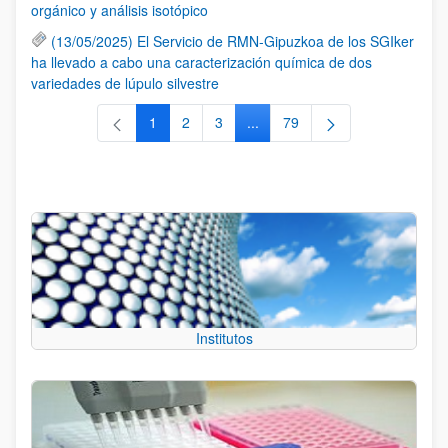
orgánico y análisis isotópico
(13/05/2025) El Servicio de RMN-Gipuzkoa de los SGIker
ha llevado a cabo una caracterización química de dos
variedades de lúpulo silvestre
1
2
3
...
79
Página
Página
Página
Páginas intermedias Use TAB 
Página
Institutos