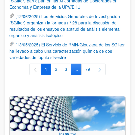
(SGIker) participan en las XI Jornadas de Doctorados en
Economía y Empresa de la UPV/EHU
(12/06/2025) Los Servicios Generales de Investigación
(SGIker) organizan la jornada nº 28 para la discusión de
resultados de los ensayos de aptitud de análisis elemental
orgánico y análisis isotópico
(13/05/2025) El Servicio de RMN-Gipuzkoa de los SGIker
ha llevado a cabo una caracterización química de dos
variedades de lúpulo silvestre
1
2
3
...
79
Página
Página
Página
Páginas intermedias Use TAB 
Página
Institutos