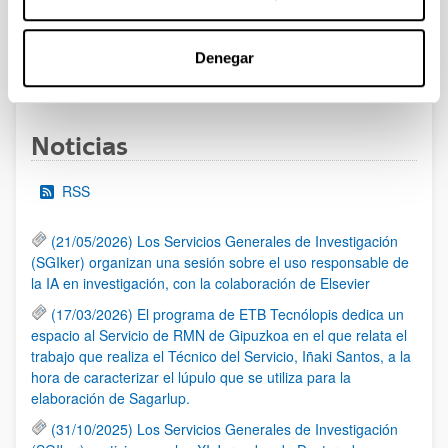
al 30/07/2026 (ambos incluídos)
Denegar
1
2
3
...
95
Página
Página
Página
Páginas intermedias Use TAB 
Página
Noticias
RSS
(21/05/2026) Los Servicios Generales de Investigación
(SGIker) organizan una sesión sobre el uso responsable de
la IA en investigación, con la colaboración de Elsevier
(17/03/2026) El programa de ETB Tecnólopis dedica un
espacio al Servicio de RMN de Gipuzkoa en el que relata el
trabajo que realiza el Técnico del Servicio, Iñaki Santos, a la
hora de caracterizar el lúpulo que se utiliza para la
elaboración de Sagarlup.
(31/10/2025) Los Servicios Generales de Investigación