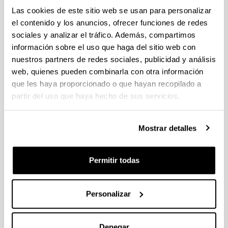
PIFG23/52: “ Modelado y optimización con Inteligencia
Las cookies de este sitio web se usan para personalizar
Artificial “
el contenido y los anuncios, ofrecer funciones de redes
Plazo de presentación cerrado: 31/01/2024 - 21/02/2024
sociales y analizar el tráfico. Además, compartimos
13/03/2024 Propuesta de adjudicación de la beca. 26/02/24
información sobre el uso que haga del sitio web con
Listado de solicitudes admitidas que pasan a fase de
nuestros partners de redes sociales, publicidad y análisis
Valoración. 30/01/2024-Se ha publicado la convocatoria
web, quienes pueden combinarla con otra información
PROYECTOS ETORKIZUNA ERAIKIZ GIPUZKOA TALDEAN
que les haya proporcionado o que hayan recopilado a
2024
partir del uso que haya hecho de sus servicios.
18/04/2024 Se ha publicado la convocatoria
Mostrar detalles
PROYECTOS ETORKIZUNA ERAIKIZ GIPUZKOA TALDEAN
Plazo de presentación cerrado: 24/05/2023 - 19/06/2023 12:00
Permitir todas
24/05/2023 - Se han modificado los documentos de
declaración responsable y procedimiento.
Personalizar
1
...
27
28
29
...
95
Página
Páginas intermedias Use TAB para desplazarse.
Página
Página
Página
Páginas intermedias Us
Página
Denegar