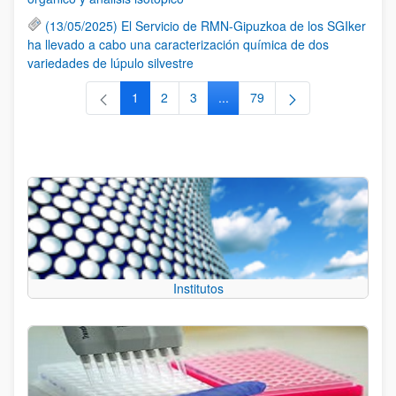
(13/05/2025) El Servicio de RMN-Gipuzkoa de los SGIker
ha llevado a cabo una caracterización química de dos
variedades de lúpulo silvestre
1
2
3
...
79
Página
Página
Página
Páginas intermedias Use TAB 
Página
Institutos