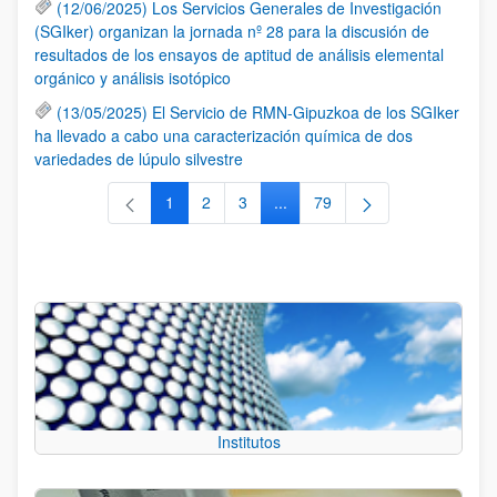
(12/06/2025) Los Servicios Generales de Investigación
(SGIker) organizan la jornada nº 28 para la discusión de
resultados de los ensayos de aptitud de análisis elemental
orgánico y análisis isotópico
(13/05/2025) El Servicio de RMN-Gipuzkoa de los SGIker
ha llevado a cabo una caracterización química de dos
variedades de lúpulo silvestre
1
2
3
...
79
Página
Página
Página
Páginas intermedias Use TAB 
Página
Institutos