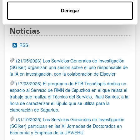
1
...
32
33
34
...
95
Página
Páginas intermedias Use TAB para desplazarse.
Página
Página
Página
Páginas intermedias Us
Página
Denegar
Noticias
RSS
(21/05/2026) Los Servicios Generales de Investigación
(SGIker) organizan una sesión sobre el uso responsable de
la IA en investigación, con la colaboración de Elsevier
(17/03/2026) El programa de ETB Tecnólopis dedica un
espacio al Servicio de RMN de Gipuzkoa en el que relata el
trabajo que realiza el Técnico del Servicio, Iñaki Santos, a la
hora de caracterizar el lúpulo que se utiliza para la
elaboración de Sagarlup.
(31/10/2025) Los Servicios Generales de Investigación
(SGIker) participan en las XI Jornadas de Doctorados en
Economía y Empresa de la UPV/EHU