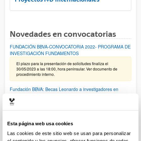
Novedades en convocatorias
FUNDACIÓN BBVA-CONVOCATORIA 2022- PROGRAMA DE
INVESTIGACIÓN FUNDAMENTOS
El plazo para la presentación de solicitudes finaliza el
30/05/2023 a las 18:00, hora peninsular. Ver documento de
procedimiento interno.
Fundación BBVA: Becas Leonardo a investigadores en
Física
Se han publicado la convocatoria. El plazo para presentar las
solicitudes finaliza el 28/02/2023 a las 18:00
Esta página web usa cookies
PIFG22/40: “Modelización fotoquímica de la contaminación
por ozono y precursores en atmósfera”,
Las cookies de este sitio web se usan para personalizar
Plazo de presentación cerrado: 10/01/2023 - 30/01/2023 23:59
el contenido y los anuncios, ofrecer funciones de redes