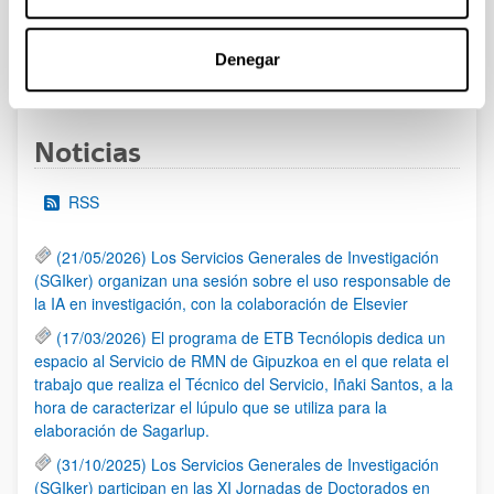
Denegar
1
...
53
54
55
...
95
Página
Páginas intermedias Use TAB para desplazarse.
Página
Página
Página
Páginas intermedias Us
Página
Noticias
RSS
(21/05/2026) Los Servicios Generales de Investigación
(SGIker) organizan una sesión sobre el uso responsable de
la IA en investigación, con la colaboración de Elsevier
(17/03/2026) El programa de ETB Tecnólopis dedica un
espacio al Servicio de RMN de Gipuzkoa en el que relata el
trabajo que realiza el Técnico del Servicio, Iñaki Santos, a la
hora de caracterizar el lúpulo que se utiliza para la
elaboración de Sagarlup.
(31/10/2025) Los Servicios Generales de Investigación
(SGIker) participan en las XI Jornadas de Doctorados en