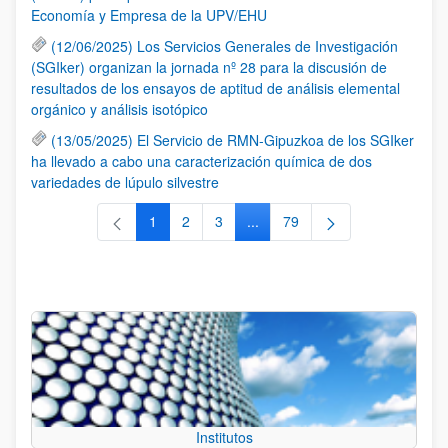
Economía y Empresa de la UPV/EHU
(12/06/2025) Los Servicios Generales de Investigación
(SGIker) organizan la jornada nº 28 para la discusión de
resultados de los ensayos de aptitud de análisis elemental
orgánico y análisis isotópico
(13/05/2025) El Servicio de RMN-Gipuzkoa de los SGIker
ha llevado a cabo una caracterización química de dos
variedades de lúpulo silvestre
1
2
3
...
79
Página
Página
Página
Páginas intermedias Use TAB 
Página
Institutos