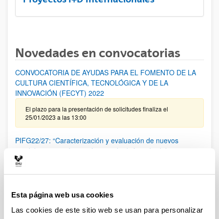
Novedades en convocatorias
CONVOCATORIA DE AYUDAS PARA EL FOMENTO DE LA
CULTURA CIENTÍFICA, TECNOLÓGICA Y DE LA
INNOVACIÓN (FECYT) 2022
El plazo para la presentación de solicitudes finaliza el
25/01/2023 a las 13:00
PIFG22/27: “Caracterización y evaluación de nuevos
candidatos terapéuticos frente a la disfunción del receptor
de rianodina en enfermedades raras”
Plazo de presentación cerrado: 04/11/2022 - 24/11/2022 23:59
05/12/2022 - Se ha publicado la propuesta de adjudicación
Esta página web usa cookies
PIFG22/28: “Control dinámico de sistemas”
Las cookies de este sitio web se usan para personalizar