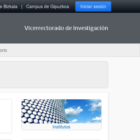
 Bizkaia
Campus de Gipuzkoa
Iniciar sesión
Vicerrectorado de Investigación
orio
Institutos