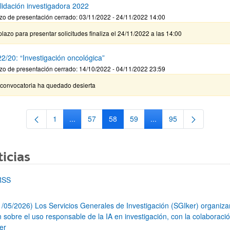
lidación investigadora 2022
zo de presentación cerrado: 03/11/2022 - 24/11/2022 14:00
plazo para presentar solicitudes finaliza el 24/11/2022 a las 14:00
2/20: “Investigación oncológica”
zo de presentación cerrado: 14/10/2022 - 04/11/2022 23:59
 convocatoria ha quedado desierta
1
...
57
58
59
...
95
Página
Páginas intermedias Use TAB para desplazarse.
Página
Página
Página
Páginas intermedias Us
Página
icias
RSS
1/05/2026) Los Servicios Generales de Investigación (SGIker) organiz
n sobre el uso responsable de la IA en investigación, con la colaboraci
er