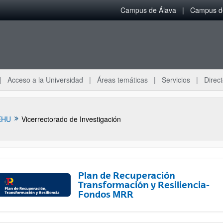
Campus de Álava
Campus de
Acceso a la Universidad
Áreas temáticas
Servicios
Direct
EHU
Vicerrectorado de Investigación
Plan de Recuperación
Transformación y Resiliencia-
Fondos MRR
ar subpáginas