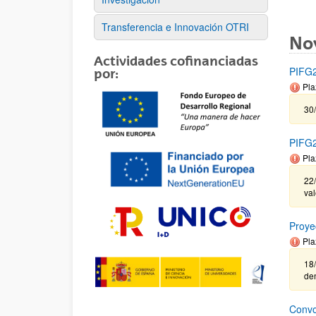
Transferencia e Innovación OTRI
No
Actividades cofinanciadas
PIFG2
por:
Pla
30/
PIFG2
Pla
22/
va
Proye
Pla
18/
de
Convo