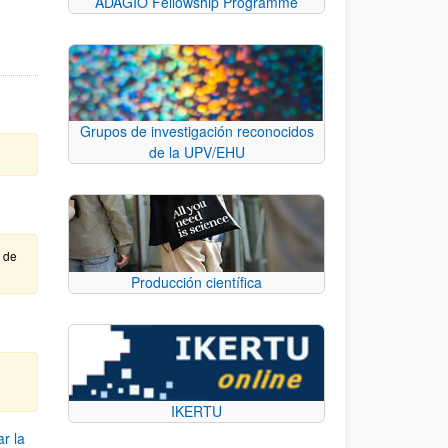
ADAGIO Fellowship Programme
Grupos de investigación reconocidos
de la UPV/EHU
e de
Producción científica
IKERTU
r la