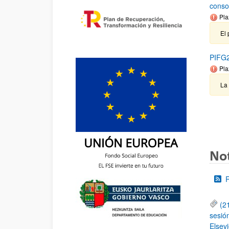
conso
Pla
El 
PIFG2
Pla
La
Not
(2
sesió
Elsevi