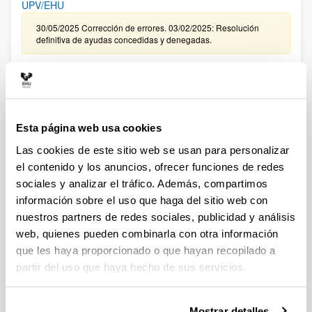
UPV/EHU
30/05/2025 Corrección de errores. 03/02/2025: Resolución
definitiva de ayudas concedidas y denegadas.
CONVOCATORIA, DE TRAMITACIÓN ANTICIPADA, DE
CONTRATACIÓN PARA LA FORMACIÓN DE PERSONAL
INVESTIGADOR EN LA UPV/EHU ASOCIADO A LA
CONVOCATORIA 2024 DE “PROYECTOS DE GENERACIÓN
Esta página web usa cookies
DE CONOCIMIENTO ” DEL MINISTERIO DE CIENCIA,
INNOVACIÓN Y UNIVERSIDADES (FPI 2025)
Las cookies de este sitio web se usan para personalizar
el contenido y los anuncios, ofrecer funciones de redes
09/01/2026. Resolución definitiva de ayudas concedidas y
denegadas.
sociales y analizar el tráfico. Además, compartimos
información sobre el uso que haga del sitio web con
CONVOCATORIA EXTRAORDINARIA DE CONTRATACIÓN
nuestros partners de redes sociales, publicidad y análisis
PARA LA FORMACIÓN DE PERSONAL INVESTIGADOR
web, quienes pueden combinarla con otra información
ASOCIADO A LAS AYUDAS CONCEDIDAS EN LA
que les haya proporcionado o que hayan recopilado a
CONVOCATORIA DE “PROYECTOS DE GENERACIÓN DE
partir del uso que haya hecho de sus servicios.
CONOCIMIENTO” DEL MINISTERIO DE CIENCIA E
INNOVACIÓN 2024 EN LA UPV/EHU
Sin trámite abierto (Plazo de presentación de solicitudes:
Mostrar detalles