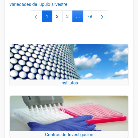
variedades de lúpulo silvestre
1
2
3
...
79
Página
Página
Página
Páginas intermedias Use TAB 
Página
Institutos
Centros de Investigación