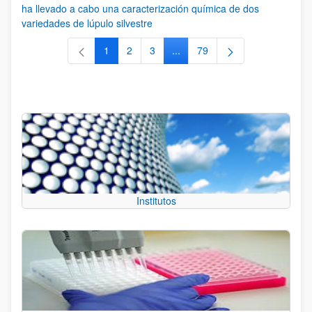
ha llevado a cabo una caracterización química de dos
variedades de lúpulo silvestre
1
2
3
...
79
Página
Página
Página
Páginas intermedias Use TAB 
Página
Institutos