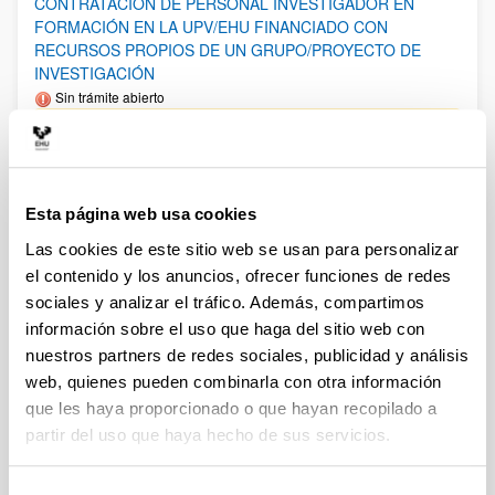
CONTRATACIÓN DE PERSONAL INVESTIGADOR EN
FORMACIÓN EN LA UPV/EHU FINANCIADO CON
RECURSOS PROPIOS DE UN GRUPO/PROYECTO DE
INVESTIGACIÓN
Sin trámite abierto
27/12/2024: Resolución definitiva de admitidos y
excluídos.11/12/2024: Resolución provisional de admitidos y
excluídos. Plazo alegaciones: hasta el 18/12/2024. 02/12/2024:
Listado Definitivo de solicitudes admitidas y excluídas en Fase
2. 15/11/2024: Listado Provisional de solicitudes admitidas y
Esta página web usa cookies
excluídas en Fase 2. Plazo de alegaciones: del 18/11/2024 al
29/11/2024 (ambos incluídos). 29/10/2024: Anexo I Fase 2.
Las cookies de este sitio web se usan para personalizar
Plazo de presentación de solicitudes: del 30/10/2024 al
el contenido y los anuncios, ofrecer funciones de redes
13/11/2024. 29/10/2024: 2a corrección de errores de la
convocatoria.17/10/2024: Corrección de errores de la
sociales y analizar el tráfico. Además, compartimos
convocatoria. 11/10/2024: Se ha publicado la convocatoria.
información sobre el uso que haga del sitio web con
nuestros partners de redes sociales, publicidad y análisis
Ayudas postdoctorales Ramón y Cajal 2024
web, quienes pueden combinarla con otra información
Plazo de presentación cerrado (Fecha de fin del plazo de
que les haya proporcionado o que hayan recopilado a
presentación: 21/01/2025 14:00)
partir del uso que haya hecho de sus servicios.
El plazo de para la recepción en el Vicerrectorado de
Investigación de “Expresiones de interés” para Ramón y Cajal
2024 finalizará el 13 de enero de 2025. El plazo para la