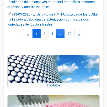
resultados de los ensayos de aptitud de análisis elemental
orgánico y análisis isotópico
(13/05/2025) El Servicio de RMN-Gipuzkoa de los SGIker
ha llevado a cabo una caracterización química de dos
variedades de lúpulo silvestre
1
2
3
...
79
Página
Página
Página
Páginas intermedias Use TAB 
Página
Institutos