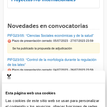
Novedades en convocatorias
PIFG23/05: “Ciencias Sociales económicas y de la salud”
Plazo de presentación cerrado: 05/07/2023 - 27/07/2023 23:59
Se ha publicado la propuesta de adjudicación
PIFG23/03: “Control de la morfología durante la regulación
de los latex”
Plazo de presentación cerrado: 04/07/2023 - 26/07/2023 23:59
29/08/2023 Se ha publicado la propuesta de adjudicación
PIFG23/07: “Ciencia de los materiales, Ingeniería Química y
Esta página web usa cookies
Química”
Plazo de presentación cerrado: 13/07/2023 - 07/08/2023 23:59
Las cookies de este sitio web se usan para personalizar
el contenido y los anuncios, ofrecer funciones de redes
Se ha publicado la propuesta de adjudicación.