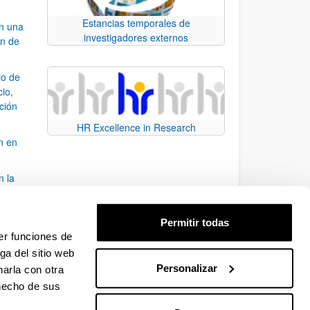
Estancias temporales de
an una
investigadores externos
ón de
io de
cio,
ación
HR Excellence in Research
n en
n la
álisis
Permitir todas
bo
er funciones de
ga del sitio web
Personalizar
arla con otra
para desplazarse.
 hecho de sus