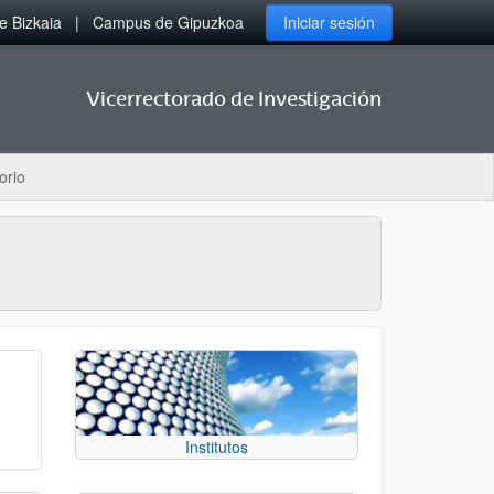
 Bizkaia
Campus de Gipuzkoa
Iniciar sesión
Vicerrectorado de Investigación
orio
Institutos