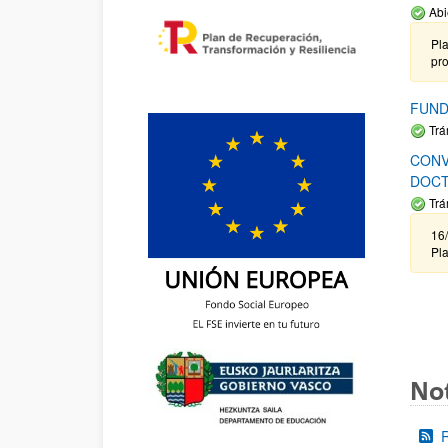
Abi
Pla
pr
FUND
Trá
CONV
DOCT
Trá
16/
Pla
Not