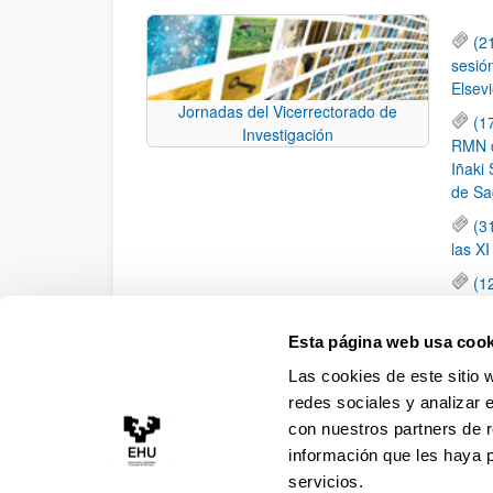
(2
sesió
Elsevi
Jornadas del Vicerrectorado de
(1
Investigación
RMN de
Iñaki 
de Sa
(3
las X
(1
jornad
elemen
Esta página web usa cook
(1
Las cookies de este sitio 
una c
redes sociales y analizar 
con nuestros partners de r
información que les haya 
servicios.