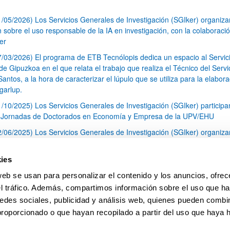
1/05/2026) Los Servicios Generales de Investigación (SGIker) organiz
n sobre el uso responsable de la IA en investigación, con la colaboraci
er
7/03/2026) El programa de ETB Tecnólopis dedica un espacio al Servic
 Gipuzkoa en el que relata el trabajo que realiza el Técnico del Servi
Santos, a la hora de caracterizar el lúpulo que se utiliza para la elabor
garlup.
1/10/2025) Los Servicios Generales de Investigación (SGIker) participa
I Jornadas de Doctorados en Economía y Empresa de la UPV/EHU
2/06/2025) Los Servicios Generales de Investigación (SGIker) organiza
a nº 28 para la discusión de resultados de los ensayos de aptitud de an
tal orgánico y análisis isotópico
ies
3/05/2025) El Servicio de RMN-Gipuzkoa de los SGIker ha llevado a ca
web se usan para personalizar el contenido y los anuncios, ofrec
aracterización química de dos variedades de lúpulo silvestre
el tráfico. Además, compartimos información sobre el uso que ha
1
2
3
...
79
edes sociales, publicidad y análisis web, quienes pueden combin
Página
Página
Página
Páginas intermedias Use TAB 
Página
proporcionado o que hayan recopilado a partir del uso que haya