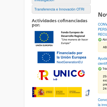
Transferencia e Innovación OTRI
No
Actividades cofinanciadas
CONV
por:
PERS
RECU
Abi
AB
Ayuda
cient
Trá
25/
exc
pre
24
Convoc
la in