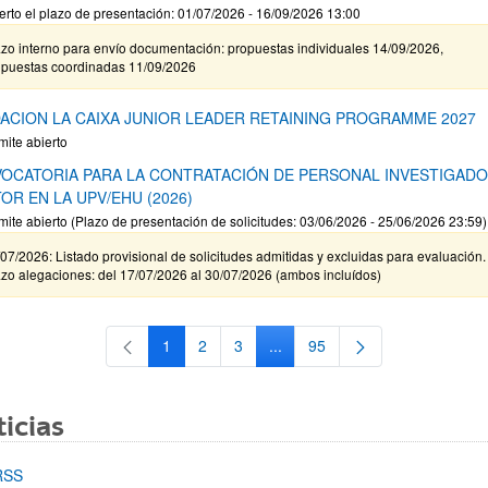
erto el plazo de presentación: 01/07/2026 - 16/09/2026 13:00
zo interno para envío documentación: propuestas individuales 14/09/2026,
opuestas coordinadas 11/09/2026
ACION LA CAIXA JUNIOR LEADER RETAINING PROGRAMME 2027
mite abierto
OCATORIA PARA LA CONTRATACIÓN DE PERSONAL INVESTIGAD
OR EN LA UPV/EHU (2026)
mite abierto (Plazo de presentación de solicitudes: 03/06/2026 - 25/06/2026 23:59)
07/2026: Listado provisional de solicitudes admitidas y excluidas para evaluación.
zo alegaciones: del 17/07/2026 al 30/07/2026 (ambos incluídos)
1
2
3
...
95
Página
Página
Página
Páginas intermedias Use TAB 
Página
icias
RSS