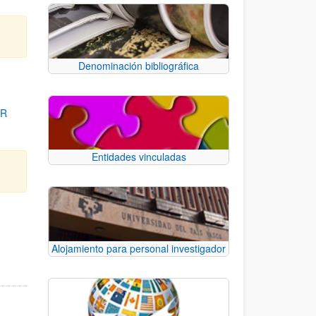
Denominación bibliográfica
OR
Entidades vinculadas
para desplazarse.
Alojamiento para personal investigador