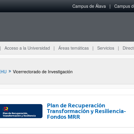
Campus de Álava
Campus de
Acceso a la Universidad
Áreas temáticas
Servicios
Direct
EHU
Vicerrectorado de Investigación
Plan de Recuperación
Transformación y Resiliencia-
Fondos MRR
ar subpáginas