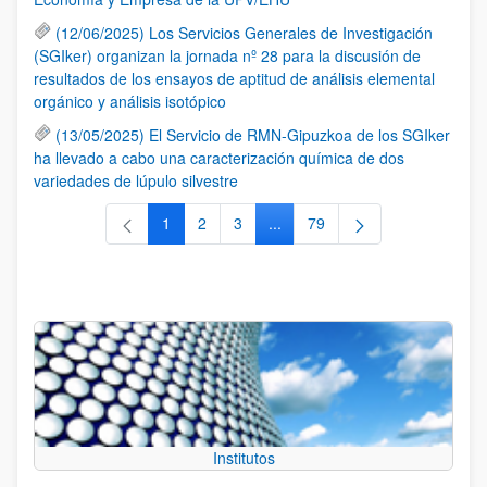
(12/06/2025) Los Servicios Generales de Investigación
(SGIker) organizan la jornada nº 28 para la discusión de
resultados de los ensayos de aptitud de análisis elemental
orgánico y análisis isotópico
(13/05/2025) El Servicio de RMN-Gipuzkoa de los SGIker
ha llevado a cabo una caracterización química de dos
variedades de lúpulo silvestre
1
2
3
...
79
Página
Página
Página
Páginas intermedias Use TAB 
Página
Institutos