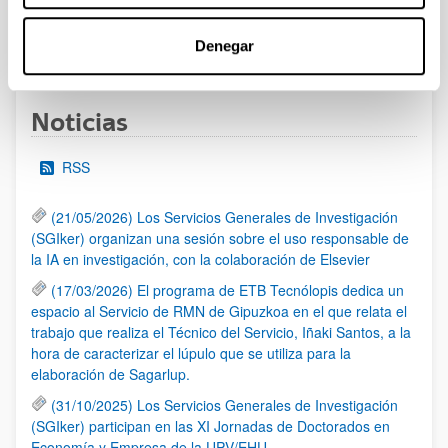
Denegar
1
...
9
10
11
...
95
Página
Páginas intermedias Use TAB para desplazarse
Página
Página
Página
Páginas intermedias Us
Página
Noticias
RSS
(21/05/2026) Los Servicios Generales de Investigación
(SGIker) organizan una sesión sobre el uso responsable de
la IA en investigación, con la colaboración de Elsevier
(17/03/2026) El programa de ETB Tecnólopis dedica un
espacio al Servicio de RMN de Gipuzkoa en el que relata el
trabajo que realiza el Técnico del Servicio, Iñaki Santos, a la
hora de caracterizar el lúpulo que se utiliza para la
elaboración de Sagarlup.
(31/10/2025) Los Servicios Generales de Investigación
(SGIker) participan en las XI Jornadas de Doctorados en
Economía y Empresa de la UPV/EHU