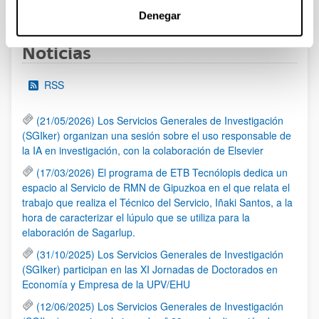
1
2
3
...
95
Página
Página
Página
Páginas intermedias Use TAB 
Página
Denegar
Noticias
RSS
(21/05/2026) Los Servicios Generales de Investigación
(SGIker) organizan una sesión sobre el uso responsable de
la IA en investigación, con la colaboración de Elsevier
(17/03/2026) El programa de ETB Tecnólopis dedica un
espacio al Servicio de RMN de Gipuzkoa en el que relata el
trabajo que realiza el Técnico del Servicio, Iñaki Santos, a la
hora de caracterizar el lúpulo que se utiliza para la
elaboración de Sagarlup.
(31/10/2025) Los Servicios Generales de Investigación
(SGIker) participan en las XI Jornadas de Doctorados en
Economía y Empresa de la UPV/EHU
(12/06/2025) Los Servicios Generales de Investigación