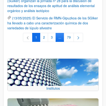
(SGIker) organizan la jornada nº 28 para la discusión de
resultados de los ensayos de aptitud de análisis elemental
orgánico y análisis isotópico
(13/05/2025) El Servicio de RMN-Gipuzkoa de los SGIker
ha llevado a cabo una caracterización química de dos
variedades de lúpulo silvestre
1
2
3
...
79
Página
Página
Página
Páginas intermedias Use TAB 
Página
Institutos