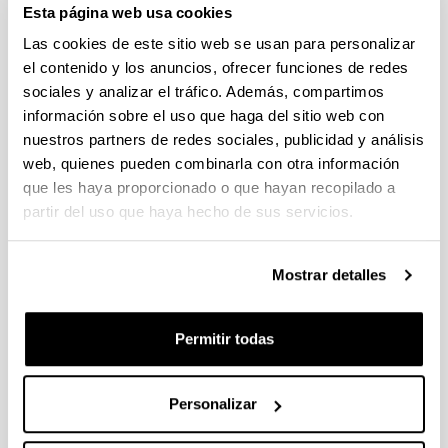
Esta página web usa cookies
Abierto el plazo de presentación (Fecha de fin del plazo de
presentación: 30/09/2026)
Las cookies de este sitio web se usan para personalizar
el contenido y los anuncios, ofrecer funciones de redes
Plazo interno EHU documentación solicitudes : 15 de
septiembre de 2026
sociales y analizar el tráfico. Además, compartimos
información sobre el uso que haga del sitio web con
CONVOCATORIA PARA LA CONTRATACIÓN DE
nuestros partners de redes sociales, publicidad y análisis
PERSONAL INVESTIGADOR EN FORMACIÓN EN LA EHU
web, quienes pueden combinarla con otra información
(2026)
que les haya proporcionado o que hayan recopilado a
Plazo de presentación cerrado: 15/06/2026 - 06/07/2026 23:59
partir del uso que haya hecho de sus servicios.
CONVOCATORIA DE AYUDAS DE FORMACIÓN DE
PERSONAL INVESTIGADOR EN EL SECTOR AGRARIO,
PESQUERO Y ALIMENTARIO VASCO 2026-IKERTALENT
Mostrar detalles
(GOBIERNO VASCO)
Plazo de presentación cerrado: 26/05/2026 - 02/06/2026
Permitir todas
(12/06/2026) Listado provisional de solicitudes seleccionadas
y desestimadas. Plazo de presentación de alegaciones: hasta
el 17 de junio de 2026, inclusive.
Personalizar