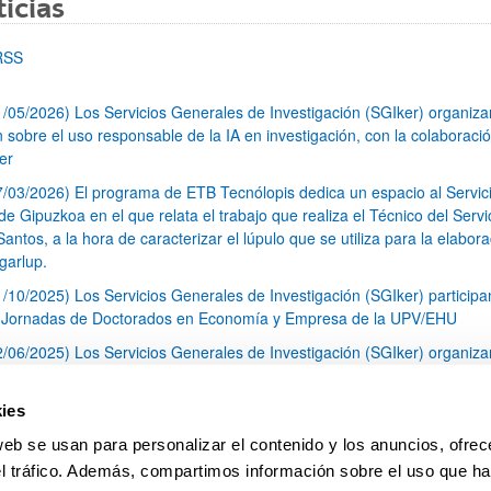
icias
RSS
1/05/2026) Los Servicios Generales de Investigación (SGIker) organiz
n sobre el uso responsable de la IA en investigación, con la colaboraci
er
7/03/2026) El programa de ETB Tecnólopis dedica un espacio al Servic
 Gipuzkoa en el que relata el trabajo que realiza el Técnico del Servi
Santos, a la hora de caracterizar el lúpulo que se utiliza para la elabor
garlup.
1/10/2025) Los Servicios Generales de Investigación (SGIker) participa
I Jornadas de Doctorados en Economía y Empresa de la UPV/EHU
2/06/2025) Los Servicios Generales de Investigación (SGIker) organiza
a nº 28 para la discusión de resultados de los ensayos de aptitud de an
tal orgánico y análisis isotópico
ies
3/05/2025) El Servicio de RMN-Gipuzkoa de los SGIker ha llevado a ca
web se usan para personalizar el contenido y los anuncios, ofrec
aracterización química de dos variedades de lúpulo silvestre
el tráfico. Además, compartimos información sobre el uso que ha