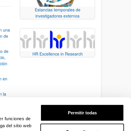
Estancias temporales de
investigadores externos
an una
ón de
io de
HR Excellence in Research
cio,
ación
n en
n la
álisis
Permitir todas
bo
er funciones de
ga del sitio web