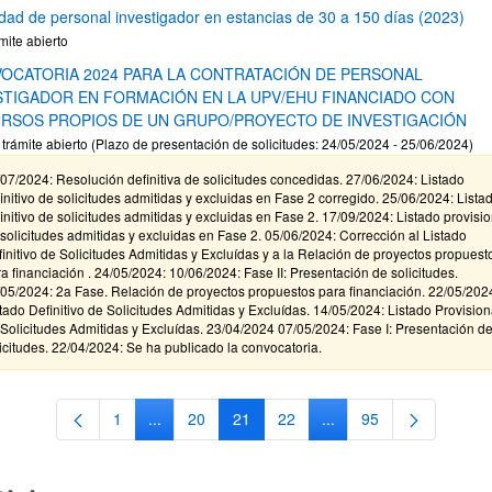
idad de personal investigador en estancias de 30 a 150 días (2023)
mite abierto
OCATORIA 2024 PARA LA CONTRATACIÓN DE PERSONAL
STIGADOR EN FORMACIÓN EN LA UPV/EHU FINANCIADO CON
RSOS PROPIOS DE UN GRUPO/PROYECTO DE INVESTIGACIÓN
 trámite abierto (Plazo de presentación de solicitudes: 24/05/2024 - 25/06/2024)
07/2024: Resolución definitiva de solicitudes concedidas. 27/06/2024: Listado
initivo de solicitudes admitidas y excluidas en Fase 2 corregido. 25/06/2024: Lista
initivo de solicitudes admitidas y excluidas en Fase 2. 17/09/2024: Listado provisio
solicitudes admitidas y excluidas en Fase 2. 05/06/2024: Corrección al Listado
initivo de Solicitudes Admitidas y Excluídas y a la Relación de proyectos propuest
a financiación . 24/05/2024: 10/06/2024: Fase II: Presentación de solicitudes.
05/2024: 2a Fase. Relación de proyectos propuestos para financiación. 22/05/202
tado Definitivo de Solicitudes Admitidas y Excluídas. 14/05/2024: Listado Provision
Solicitudes Admitidas y Excluídas. 23/04/2024 07/05/2024: Fase I: Presentación d
icitudes. 22/04/2024: Se ha publicado la convocatoria.
1
...
20
21
22
...
95
Página
Páginas intermedias Use TAB para desplazarse.
Página
Página
Página
Páginas intermedias Us
Página