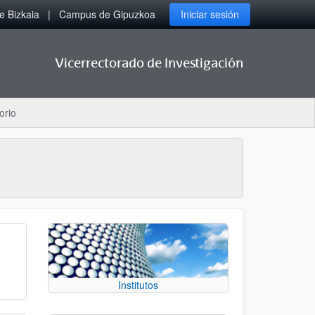
 Bizkaia
Campus de Gipuzkoa
Iniciar sesión
Vicerrectorado de Investigación
orio
Institutos