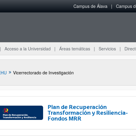
Campus de Álava
Campus de
Acceso a la Universidad
Áreas temáticas
Servicios
Direct
EHU
Vicerrectorado de Investigación
Plan de Recuperación
Transformación y Resiliencia-
Fondos MRR
ar subpáginas