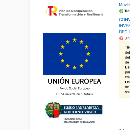
Movil
Trá
CONV
INVE
RECU
Sin
19/
def
def
de 
Def
par
23/
Lis
de 
sol