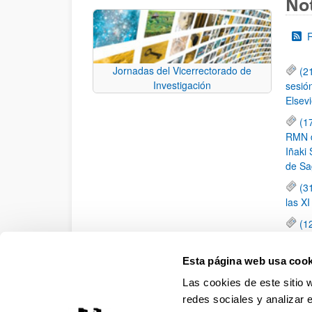
Not
Jornadas del Vicerrectorado de
(2
Investigación
sesió
Elsevi
(1
RMN de
Iñaki 
de Sa
(3
las X
(1
jornad
elemen
Esta página web usa cook
(1
Las cookies de este sitio 
una c
redes sociales y analizar 