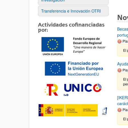
Transferencia e Innovación OTRI
No
Actividades cofinanciadas
Becas
por:
portu
Pla
El 
Ayuda
Pla
El 
pen
[IKER
carác
Pla
El 