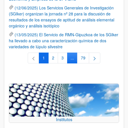
(12/06/2025) Los Servicios Generales de Investigación
(SGIker) organizan la jornada nº 28 para la discusión de
resultados de los ensayos de aptitud de análisis elemental
orgánico y análisis isotópico
(13/05/2025) El Servicio de RMN-Gipuzkoa de los SGIker
ha llevado a cabo una caracterización química de dos
variedades de lúpulo silvestre
1
2
3
...
79
Página
Página
Página
Páginas intermedias Use TAB 
Página
Institutos