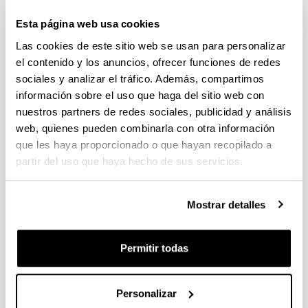
Trámite abierto (Fecha de fin del plazo de presentación: 15/06/2026
13:00)
Esta página web usa cookies
El plazo interno para presentar la documentación finaliza el 11
Las cookies de este sitio web se usan para personalizar
de junio de 2026. Ver Resumen de Procedimiento en la EHU
el contenido y los anuncios, ofrecer funciones de redes
publicado.
sociales y analizar el tráfico. Además, compartimos
FUNDACIÓN RAMÓN ARECES Convocatoria Jóvenes
información sobre el uso que haga del sitio web con
doctores 2026
nuestros partners de redes sociales, publicidad y análisis
Plazo de presentación cerrado (Fecha de fin del plazo de
web, quienes pueden combinarla con otra información
presentación: 05/06/2026 15:00)
que les haya proporcionado o que hayan recopilado a
El plazo para presentar el impreso de cofinanciación para
partir del uso que haya hecho de sus servicios.
obtener la firma del representante legal en la Carta acreditativa
de autorización del centro de investigación finaliza el 29 de
mayo de 2026.
Mostrar detalles
Ayudas para la realización de proyectos de investigación
básica y/o aplicada (PIBA) 2026
Permitir todas
Plazo de presentación cerrado (Fecha de fin del plazo de
presentación: 10/06/2026)
Personalizar
Se ha publicado la convocatoria