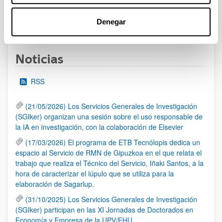
Denegar
1
2
3
4
5
...
95
Página
Página
Página
Página
Página
Páginas intermedias Use 
Página
Noticias
RSS
(21/05/2026) Los Servicios Generales de Investigación
(SGIker) organizan una sesión sobre el uso responsable de
la IA en investigación, con la colaboración de Elsevier
(17/03/2026) El programa de ETB Tecnólopis dedica un
espacio al Servicio de RMN de Gipuzkoa en el que relata el
trabajo que realiza el Técnico del Servicio, Iñaki Santos, a la
hora de caracterizar el lúpulo que se utiliza para la
elaboración de Sagarlup.
(31/10/2025) Los Servicios Generales de Investigación
(SGIker) participan en las XI Jornadas de Doctorados en
Economía y Empresa de la UPV/EHU