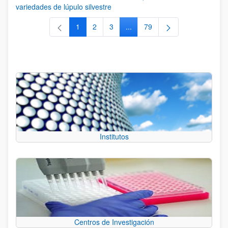
variedades de lúpulo silvestre
1
2
3
...
79
Página
Página
Página
Páginas intermedias Use TAB 
Página
Institutos
Centros de Investigación