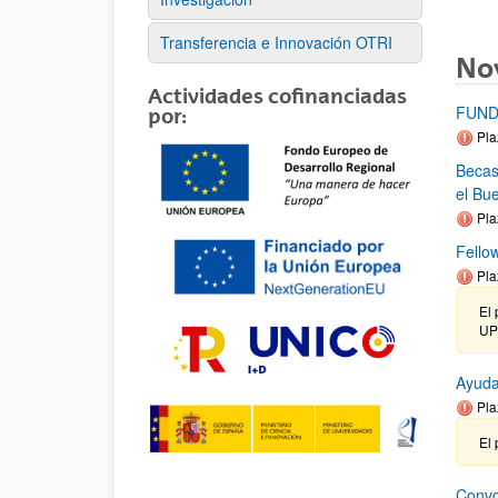
Transferencia e Innovación OTRI
No
Actividades cofinanciadas
FUND
por:
Pla
Becas
el Bu
Pla
Fello
Pla
El 
UP
Ayuda
Pla
El 
Convo