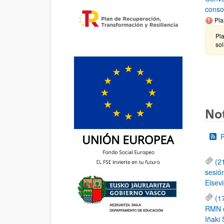
conso
Pla
Pla
sol
Not
(2
sesió
Elsevi
(1
RMN de
Iñaki 