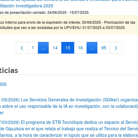
lidación investigadora 2025
zo de presentación cerrado: 24/06/2025 - 15/07/2025
zo interno para envío de la expresión de interés: 30/06/2025 - Priorización de las
icitudes que van a ser avaladas por la UPV/EHU: 01/07/2025 a 03/07/2025.
1
...
14
15
16
...
95
Página
Páginas intermedias Use TAB para desplazarse.
Página
Página
Página
Páginas intermedias Us
Página
icias
RSS
1/05/2026) Los Servicios Generales de Investigación (SGIker) organiz
n sobre el uso responsable de la IA en investigación, con la colaboraci
er
7/03/2026) El programa de ETB Tecnólopis dedica un espacio al Servic
 Gipuzkoa en el que relata el trabajo que realiza el Técnico del Servi
Santos, a la hora de caracterizar el lúpulo que se utiliza para la elabor