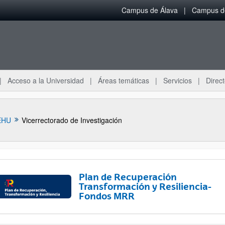
Campus de Álava
Campus de
Acceso a la Universidad
Áreas temáticas
Servicios
Direct
EHU
Vicerrectorado de Investigación
Plan de Recuperación
Transformación y Resiliencia-
Fondos MRR
ar subpáginas