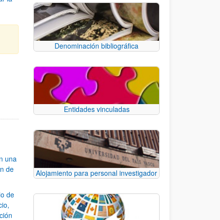
Denominación bibliográfica
e TAB para desplazarse.
Entidades vinculadas
an una
ón de
Alojamiento para personal investigador
io de
cio,
ación