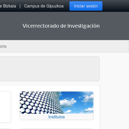
 Bizkaia
Campus de Gipuzkoa
Iniciar sesión
Vicerrectorado de Investigación
orio
Institutos