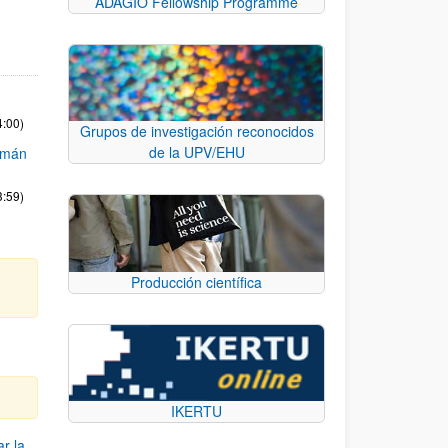
ADAGIO Fellowship Programme
4:00)
Grupos de investigación reconocidos
de la UPV/EHU
zmán
3:59)
Producción científica
IKERTU
r la