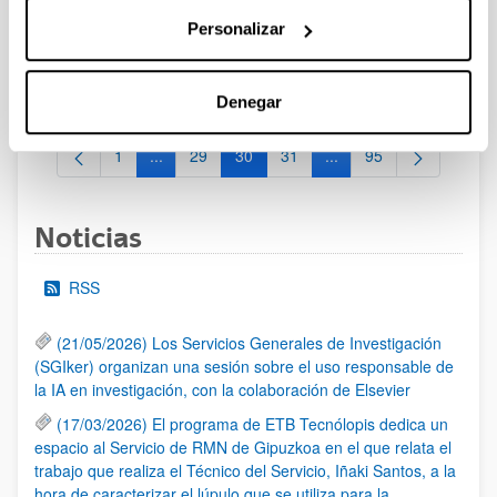
29/02/2024 Propuesta de Adjudicación de la Beca. 14/02/2024
Personalizar
Se ha publicado la Relación de solicitudes presentadas que
pasan a fase de valoración.22/01/2024-Se ha publicado la
convocatoria
Denegar
1
...
29
30
31
...
95
Página
Páginas intermedias Use TAB para desplazarse.
Página
Página
Página
Páginas intermedias Us
Página
Noticias
RSS
(21/05/2026) Los Servicios Generales de Investigación
(SGIker) organizan una sesión sobre el uso responsable de
la IA en investigación, con la colaboración de Elsevier
(17/03/2026) El programa de ETB Tecnólopis dedica un
espacio al Servicio de RMN de Gipuzkoa en el que relata el
trabajo que realiza el Técnico del Servicio, Iñaki Santos, a la
hora de caracterizar el lúpulo que se utiliza para la