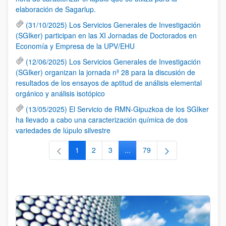
elaboración de Sagarlup.
(31/10/2025) Los Servicios Generales de Investigación
(SGIker) participan en las XI Jornadas de Doctorados en
Economía y Empresa de la UPV/EHU
(12/06/2025) Los Servicios Generales de Investigación
(SGIker) organizan la jornada nº 28 para la discusión de
resultados de los ensayos de aptitud de análisis elemental
orgánico y análisis isotópico
(13/05/2025) El Servicio de RMN-Gipuzkoa de los SGIker
ha llevado a cabo una caracterización química de dos
variedades de lúpulo silvestre
1
2
3
...
79
Página
Página
Página
Páginas intermedias Use TAB 
Página