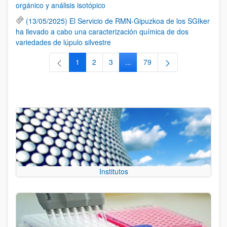
orgánico y análisis isotópico
(13/05/2025) El Servicio de RMN-Gipuzkoa de los SGIker
ha llevado a cabo una caracterización química de dos
variedades de lúpulo silvestre
1
2
3
...
79
Página
Página
Página
Páginas intermedias Use TAB 
Página
Institutos