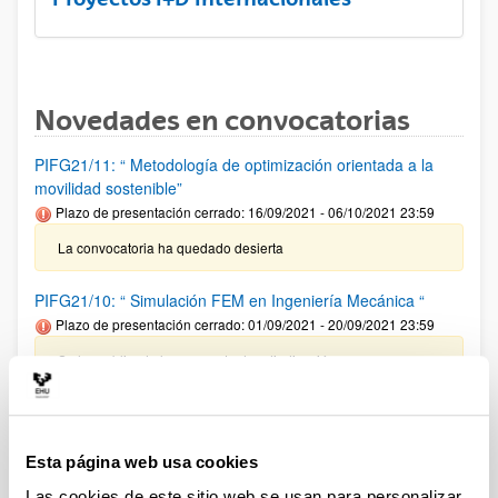
Novedades en convocatorias
PIFG21/11: “ Metodología de optimización orientada a la
movilidad sostenible”
Plazo de presentación cerrado: 16/09/2021 - 06/10/2021 23:59
La convocatoria ha quedado desierta
PIFG21/10: “ Simulación FEM en Ingeniería Mecánica “
Plazo de presentación cerrado: 01/09/2021 - 20/09/2021 23:59
Se ha publicado la propuesta de adjudicación
Convocatoria de contratación de doctores recientes hasta su
integración en programas de formación postdoctoral en la
UPV/EHU [DOKBERRI 2021-I]
Esta página web usa cookies
Plazo de presentación cerrado: 20/04/2021 - 19/05/2021 23:59
Las cookies de este sitio web se usan para personalizar