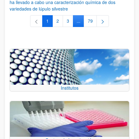
ha llevado a cabo una caracterización química de dos
variedades de lúpulo silvestre
1
2
3
...
79
Página
Página
Página
Páginas intermedias Use TAB 
Página
Institutos