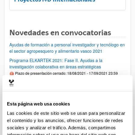
Novedades en convocatorias
Ayudas de formación a personal investigador y tecnólogo en
el sector agropesquero y alimentario vasco 2021
Programa ELKARTEK 2021: Fase II. Ayudas a la
investigación colaborativa en áreas estratégicas
Plazo de presentación cerrado: 18/08/2021 - 17/09/2021 23:59
Se ha publicado la convocatoria
PIFG21/02: “Comunicaciones aplicadas al control avanzado"
Plazo de presentación cerrado: 28/06/2021 - 19/07/2021 23:59
Esta página web usa cookies
Se ha publicado la propuesta de adjudicación
Las cookies de este sitio web se usan para personalizar
el contenido y los anuncios, ofrecer funciones de redes
PIFG20/24: “ Intelligent wireless networks for human-centric
sociales y analizar el tráfico. Además, compartimos
sensing”
información sobre el uso que haga del sitio web con