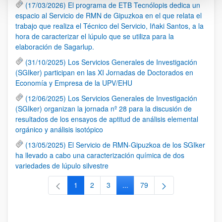
(17/03/2026) El programa de ETB Tecnólopis dedica un
espacio al Servicio de RMN de Gipuzkoa en el que relata el
trabajo que realiza el Técnico del Servicio, Iñaki Santos, a la
hora de caracterizar el lúpulo que se utiliza para la
elaboración de Sagarlup.
(31/10/2025) Los Servicios Generales de Investigación
(SGIker) participan en las XI Jornadas de Doctorados en
Economía y Empresa de la UPV/EHU
(12/06/2025) Los Servicios Generales de Investigación
(SGIker) organizan la jornada nº 28 para la discusión de
resultados de los ensayos de aptitud de análisis elemental
orgánico y análisis isotópico
(13/05/2025) El Servicio de RMN-Gipuzkoa de los SGIker
ha llevado a cabo una caracterización química de dos
variedades de lúpulo silvestre
1
2
3
...
79
Página
Página
Página
Páginas intermedias Use TAB 
Página