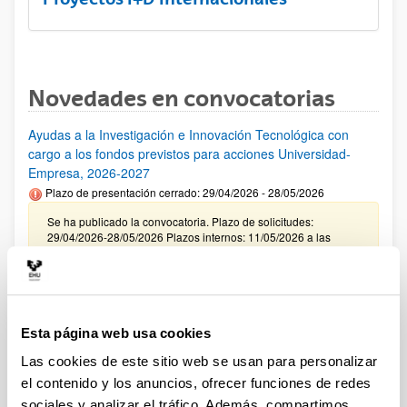
Novedades en convocatorias
Ayudas a la Investigación e Innovación Tecnológica con
cargo a los fondos previstos para acciones Universidad-
Empresa, 2026-2027
Plazo de presentación cerrado: 29/04/2026 - 28/05/2026
Se ha publicado la convocatoria. Plazo de solicitudes:
29/04/2026-28/05/2026 Plazos internos: 11/05/2026 a las
12:00 y 21/05/2026 a las 12:00. (ver resumen).
CONVOCATORIA INCENTIVACIÓN PARA LA
INCORPORACIÓN DE TALENTO CONSOLIDADO
"PROGRAMA ATRAE 2026"
Esta página web usa cookies
Plazo de presentación cerrado: 23/04/2026 - 04/06/2026
Las cookies de este sitio web se usan para personalizar
Envío de la Expresión de Interés. Plazo interno 25 de mayo de
el contenido y los anuncios, ofrecer funciones de redes
2026. Envío resto de documentación necesaria. Plazo interno
sociales y analizar el tráfico. Además, compartimos