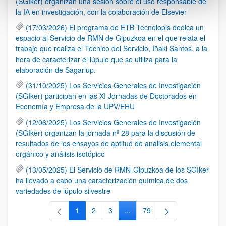
(SGIker) organizan una sesión sobre el uso responsable de
la IA en investigación, con la colaboración de Elsevier
(17/03/2026) El programa de ETB Tecnólopis dedica un
espacio al Servicio de RMN de Gipuzkoa en el que relata el
trabajo que realiza el Técnico del Servicio, Iñaki Santos, a la
hora de caracterizar el lúpulo que se utiliza para la
elaboración de Sagarlup.
(31/10/2025) Los Servicios Generales de Investigación
(SGIker) participan en las XI Jornadas de Doctorados en
Economía y Empresa de la UPV/EHU
(12/06/2025) Los Servicios Generales de Investigación
(SGIker) organizan la jornada nº 28 para la discusión de
resultados de los ensayos de aptitud de análisis elemental
orgánico y análisis isotópico
(13/05/2025) El Servicio de RMN-Gipuzkoa de los SGIker
ha llevado a cabo una caracterización química de dos
variedades de lúpulo silvestre
1
2
3
...
79
Página
Página
Página
Páginas intermedias Use TAB 
Página