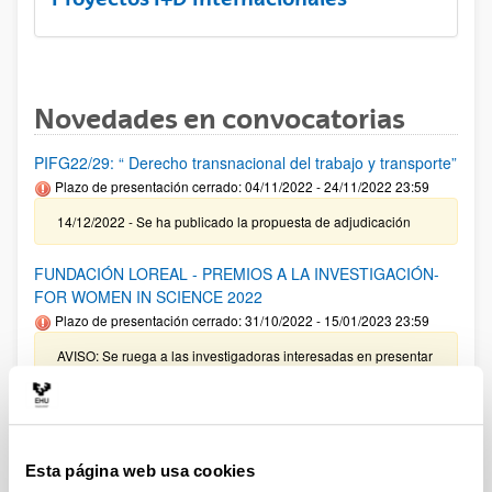
Novedades en convocatorias
PIFG22/29: “ Derecho transnacional del trabajo y transporte”
Plazo de presentación cerrado: 04/11/2022 - 24/11/2022 23:59
14/12/2022 - Se ha publicado la propuesta de adjudicación
FUNDACIÓN LOREAL - PREMIOS A LA INVESTIGACIÓN-
FOR WOMEN IN SCIENCE 2022
Plazo de presentación cerrado: 31/10/2022 - 15/01/2023 23:59
AVISO: Se ruega a las investigadoras interesadas en presentar
candidatura en esta convocatoria, se pongan en contacto con
el Vicerrectorrado de Investigación:
convocatorias.dgi@ehu.eus
PROGRAMA INVESTIGO SEPE
Esta página web usa cookies
Plazo de presentación cerrado: 30/11/2022 - 10/02/2023 23:59