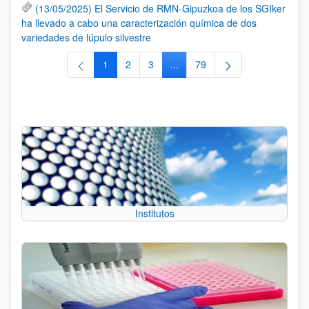
(13/05/2025) El Servicio de RMN-Gipuzkoa de los SGIker
ha llevado a cabo una caracterización química de dos
variedades de lúpulo silvestre
1
2
3
...
79
Página
Página
Página
Páginas intermedias Use TAB 
Página
Institutos