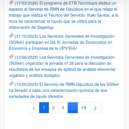
(17/03/2026) El programa de ETB Tecnólopis dedica un
espacio al Servicio de RMN de Gipuzkoa en el que relata el
trabajo que realiza el Técnico del Servicio, Iñaki Santos, a la
hora de caracterizar el lúpulo que se utiliza para la
elaboración de Sagarlup.
(31/10/2025) Los Servicios Generales de Investigación
(SGIker) participan en las XI Jornadas de Doctorados en
Economía y Empresa de la UPV/EHU
(12/06/2025) Los Servicios Generales de Investigación
(SGIker) organizan la jornada nº 28 para la discusión de
resultados de los ensayos de aptitud de análisis elemental
orgánico y análisis isotópico
(13/05/2025) El Servicio de RMN-Gipuzkoa de los SGIker
ha llevado a cabo una caracterización química de dos
variedades de lúpulo silvestre
1
2
3
...
79
Página
Página
Página
Páginas intermedias Use TAB 
Página