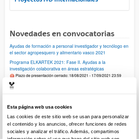
Novedades en convocatorias
Ayudas de formación a personal investigador y tecnólogo en
el sector agropesquero y alimentario vasco 2021
Programa ELKARTEK 2021: Fase II. Ayudas a la
investigación colaborativa en áreas estratégicas
Plazo de presentación cerrado: 18/08/2021 - 17/09/2021 23:59
Se ha publicado la convocatoria
PIFG21/02: “Comunicaciones aplicadas al control avanzado"
Plazo de presentación cerrado: 28/06/2021 - 19/07/2021 23:59
Esta página web usa cookies
Se ha publicado la propuesta de adjudicación
Las cookies de este sitio web se usan para personalizar
el contenido y los anuncios, ofrecer funciones de redes
PIFG20/24: “ Intelligent wireless networks for human-centric
sociales y analizar el tráfico. Además, compartimos
sensing”
información sobre el uso que haga del sitio web con