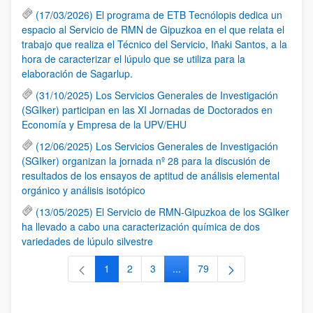
(17/03/2026) El programa de ETB Tecnólopis dedica un
espacio al Servicio de RMN de Gipuzkoa en el que relata el
trabajo que realiza el Técnico del Servicio, Iñaki Santos, a la
hora de caracterizar el lúpulo que se utiliza para la
elaboración de Sagarlup.
(31/10/2025) Los Servicios Generales de Investigación
(SGIker) participan en las XI Jornadas de Doctorados en
Economía y Empresa de la UPV/EHU
(12/06/2025) Los Servicios Generales de Investigación
(SGIker) organizan la jornada nº 28 para la discusión de
resultados de los ensayos de aptitud de análisis elemental
orgánico y análisis isotópico
(13/05/2025) El Servicio de RMN-Gipuzkoa de los SGIker
ha llevado a cabo una caracterización química de dos
variedades de lúpulo silvestre
1
2
3
...
79
Página
Página
Página
Páginas intermedias Use TAB 
Página