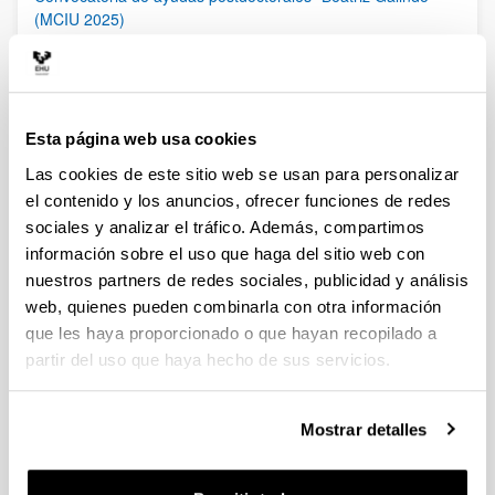
(MCIU 2025)
Plazo de presentación cerrado (Fecha de fin del plazo de
presentación: 27/02/2026)
06/02/2026 Publicada Orden de Modificación de la
convocatoria. Se amplía el período de solicitud de estas
ayudas hasta el 27 de febrero de 2026, incluido. El plazo de
Esta página web usa cookies
presentación de las “Expresiones de interés” finalizará el 20 de
Las cookies de este sitio web se usan para personalizar
febrero a las 13:30
el contenido y los anuncios, ofrecer funciones de redes
sociales y analizar el tráfico. Además, compartimos
Ayudas a la movilidad para personas contratadas
predoctorales del Gobierno Vasco [EGONLABUR] 2026
información sobre el uso que haga del sitio web con
Modalidad B
nuestros partners de redes sociales, publicidad y análisis
Plazo de presentación cerrado (Fecha de fin del plazo de
web, quienes pueden combinarla con otra información
presentación: 16/02/2026)
que les haya proporcionado o que hayan recopilado a
Se ha publicado la convocatoria
partir del uso que haya hecho de sus servicios.
Ayudas a la movilidad para personas contratadas
Mostrar detalles
predoctorales del Gobierno Vasco [EGONLABUR] 2026
Plazo de presentación cerrado: 24/11/2025 - 23/12/2025
Se ha publicado la convocatoria