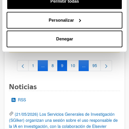
Permitir todas
CONVOCATORIA PARA LA CONTRATACIÓN DE
PERSONAL INVESTIGADOR EN FORMACIÓN EN LA EHU
Personalizar
FINANCIADO CON RECURSOS PROPIOS DE UN
GRUPO/PROYECTO DE INVESTIGACIÓN 2025-II
Plazo de presentación cerrado: 15/10/2025 - 23/10/2025
Denegar
19/01/2026. Resolución definitiva de adjudicados y excluidos.
1
...
8
9
10
...
95
Página
Páginas intermedias Use TAB para desplazarse
Página
Página
Página
Páginas intermedias Use
Página
Noticias
RSS
(21/05/2026) Los Servicios Generales de Investigación
(SGIker) organizan una sesión sobre el uso responsable de
la IA en investigación, con la colaboración de Elsevier