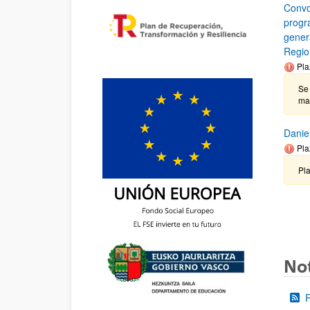
Convo
progr
gener
Regio
Pla
Se 
ma
Danie
Pla
Pla
Not