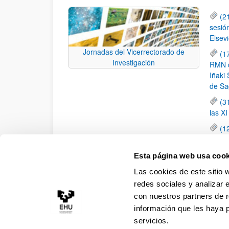
(2
sesió
Elsevi
Jornadas del Vicerrectorado de
(1
Investigación
RMN de
Iñaki 
de Sa
(3
las X
(1
jornad
elemen
Esta página web usa cook
(1
Las cookies de este sitio 
una c
redes sociales y analizar 
con nuestros partners de r
información que les haya 
servicios.