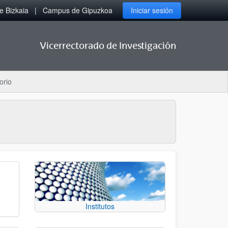
 Bizkaia
Campus de Gipuzkoa
Iniciar sesión
Vicerrectorado de Investigación
orio
Institutos