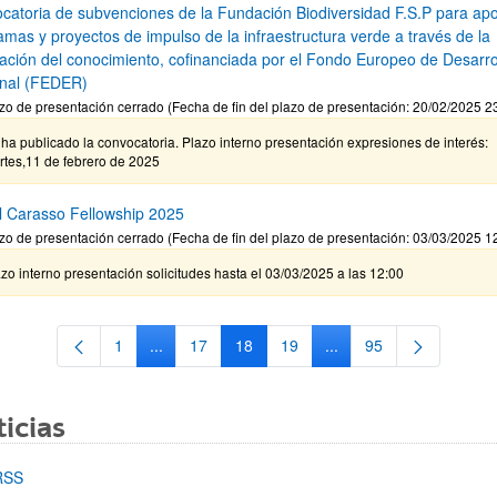
catoria de subvenciones de la Fundación Biodiversidad F.S.P para ap
amas y proyectos de impulso de la infraestructura verde a través de la
ación del conocimiento, cofinanciada por el Fondo Europeo de Desarro
nal (FEDER)
zo de presentación cerrado (Fecha de fin del plazo de presentación: 20/02/2025 2
ha publicado la convocatoria. Plazo interno presentación expresiones de interés:
rtes,11 de febrero de 2025
l Carasso Fellowship 2025
zo de presentación cerrado (Fecha de fin del plazo de presentación: 03/03/2025 1
zo interno presentación solicitudes hasta el 03/03/2025 a las 12:00
1
...
17
18
19
...
95
Página
Páginas intermedias Use TAB para desplazarse.
Página
Página
Página
Páginas intermedias Us
Página
icias
RSS