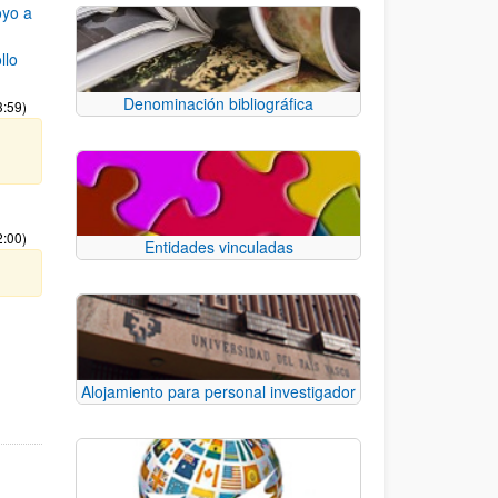
oyo a
llo
Denominación bibliográfica
3:59)
2:00)
Entidades vinculadas
e TAB para desplazarse.
Alojamiento para personal investigador