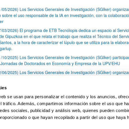
1/05/2026) Los Servicios Generales de Investigación (SGIker) organiz
n sobre el uso responsable de la IA en investigación, con la colaboraci
er
7/03/2026) El programa de ETB Tecnólopis dedica un espacio al Servic
 Gipuzkoa en el que relata el trabajo que realiza el Técnico del Servi
Santos, a la hora de caracterizar el lúpulo que se utiliza para la elabor
garlup.
1/10/2025) Los Servicios Generales de Investigación (SGIker) participa
I Jornadas de Doctorados en Economía y Empresa de la UPV/EHU
2/06/2025) Los Servicios Generales de Investigación (SGIker) organiza
a nº 28 para la discusión de resultados de los ensayos de aptitud de an
tal orgánico y análisis isotópico
ies
3/05/2025) El Servicio de RMN-Gipuzkoa de los SGIker ha llevado a ca
web se usan para personalizar el contenido y los anuncios, ofrec
aracterización química de dos variedades de lúpulo silvestre
el tráfico. Además, compartimos información sobre el uso que ha
1
2
3
...
79
edes sociales, publicidad y análisis web, quienes pueden combin
Página
Página
Página
Páginas intermedias Use TAB 
Página
proporcionado o que hayan recopilado a partir del uso que haya