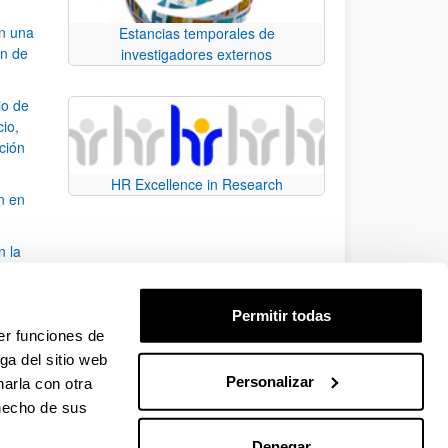
an una
Estancias temporales de
ón de
investigadores externos
io de
cio,
ación
HR Excellence in Research
n en
n la
álisis
Permitir todas
bo
er funciones de
ga del sitio web
Personalizar
arla con otra
para desplazarse.
 hecho de sus
Denegar