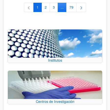
1
2
3
...
79
Página
Página
Página
Páginas intermedias Use TAB 
Página
Institutos
Centros de Investigación