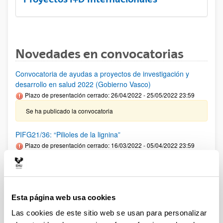
Novedades en convocatorias
Convocatoria de ayudas a proyectos de investigación y
desarrollo en salud 2022 (Gobierno Vasco)
Plazo de presentación cerrado: 26/04/2022 - 25/05/2022 23:59
Se ha publicado la convocatoria
PIFG21/36: “Pilioles de la lignina”
Plazo de presentación cerrado: 16/03/2022 - 05/04/2022 23:59
Se ha publicado la propuesta de adjudicación
Convocatoria de proyectos de investigación UPV/EHU-
Fundación Vital Fundazioa 2021
Esta página web usa cookies
Plazo de presentación cerrado: 17/09/2021 - 18/10/2021 23:59
Las cookies de este sitio web se usan para personalizar
Se ha publicado la resolución definitiva de solicitudes