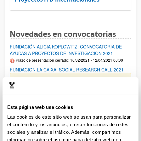
Novedades en convocatorias
FUNDACIÓN ALICIA KOPLOWITZ: CONVOCATORIA DE
AYUDAS A PROYECTOS DE INVESTIGACIÓN 2021
Plazo de presentación cerrado: 16/02/2021 - 12/04/2021 00:00
FUNDACION LA CAIXA: SOCIAL RESEARCH CALL 2021
El plazo de presentación de solicitudes finaliza el día
24/02/2021 a las 14:00
Proyectos de Desarrollo Tecnológico en Salud (ISCIII) 2021
Plazo de presentación cerrado: 09/02/2021 - 02/03/2021 15:00
Esta página web usa cookies
El plazo finalizará el 02/03/2021 a las 15:00
Las cookies de este sitio web se usan para personalizar
el contenido y los anuncios, ofrecer funciones de redes
Proyectos de investigación en Salud (ISCIII) 2021
sociales y analizar el tráfico. Además, compartimos
Plazo de presentación cerrado: 02/02/2021 - 23/02/2021 15:00
información sobre el uso que haga del sitio web con