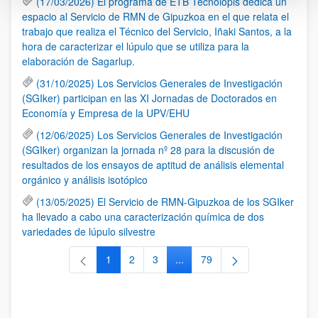
(17/03/2026) El programa de ETB Tecnólopis dedica un
espacio al Servicio de RMN de Gipuzkoa en el que relata el
trabajo que realiza el Técnico del Servicio, Iñaki Santos, a la
hora de caracterizar el lúpulo que se utiliza para la
elaboración de Sagarlup.
(31/10/2025) Los Servicios Generales de Investigación
(SGIker) participan en las XI Jornadas de Doctorados en
Economía y Empresa de la UPV/EHU
(12/06/2025) Los Servicios Generales de Investigación
(SGIker) organizan la jornada nº 28 para la discusión de
resultados de los ensayos de aptitud de análisis elemental
orgánico y análisis isotópico
(13/05/2025) El Servicio de RMN-Gipuzkoa de los SGIker
ha llevado a cabo una caracterización química de dos
variedades de lúpulo silvestre
1
2
3
...
79
Página
Página
Página
Páginas intermedias Use TAB 
Página